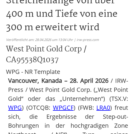
Streichenlänge von über
400 m und Tiefe von eine
300 m erweitert wird
Veröffentlicht am: 28.04.2026 um 13:04 Uhr | irw-press.com
West Point Gold Corp /
CA95538Q1037
WPG - NR Template
Vancouver, Kanada – 28. April 2026
/ IRW-
Press / West Point Gold Corp. („West Point
Gold“ oder das „Unternehmen“) (TSX.V:
WPG
) (OTCQB:
WPGCF
) (FWB:
LRA0
) freut
sich, die Ergebnisse der Step-out-
Bohrungen in der hochgradigen Zone