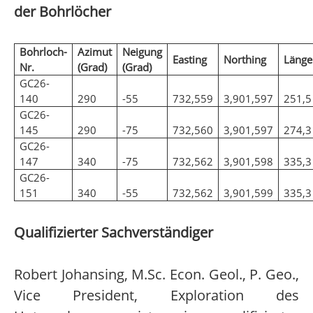
der Bohrlöcher
Bohrloch-
Azimut
Neigung
Easting
Northing
Länge
Nr.
(Grad)
(Grad)
GC26-
140
290
-55
732,559
3,901,597
251,5
GC26-
145
290
-75
732,560
3,901,597
274,3
GC26-
147
340
-75
732,562
3,901,598
335,3
GC26-
151
340
-55
732,562
3,901,599
335,3
Qualifizierter Sachverständiger
Robert Johansing, M.Sc. Econ. Geol., P. Geo.,
Vice President, Exploration des