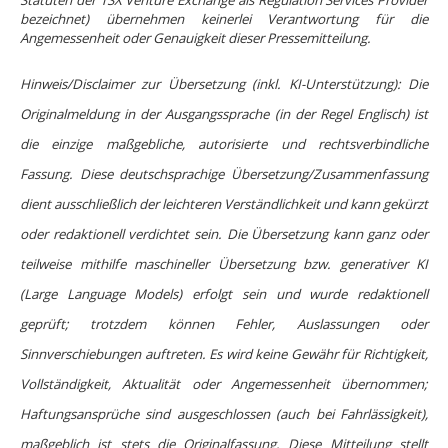
Statuten der TSX Venture Exchange als Regulation Services Provider
bezeichnet) übernehmen keinerlei Verantwortung für die
Angemessenheit oder Genauigkeit dieser Pressemitteilung.
Hinweis/Disclaimer zur Übersetzung (inkl. KI-Unterstützung): Die
Originalmeldung in der Ausgangssprache (in der Regel Englisch) ist
die einzige maßgebliche, autorisierte und rechtsverbindliche
Fassung. Diese deutschsprachige Übersetzung/Zusammenfassung
dient ausschließlich der leichteren Verständlichkeit und kann gekürzt
oder redaktionell verdichtet sein. Die Übersetzung kann ganz oder
teilweise mithilfe maschineller Übersetzung bzw. generativer KI
(Large Language Models) erfolgt sein und wurde redaktionell
geprüft; trotzdem können Fehler, Auslassungen oder
Sinnverschiebungen auftreten. Es wird keine Gewähr für Richtigkeit,
Vollständigkeit, Aktualität oder Angemessenheit übernommen;
Haftungsansprüche sind ausgeschlossen (auch bei Fahrlässigkeit),
maßgeblich ist stets die Originalfassung. Diese Mitteilung stellt