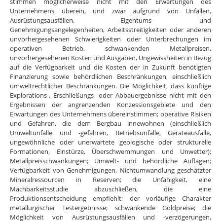
stimmen möglicherweise nicht mit den Erwartungen des
Unternehmens überein, und zwar aufgrund von Unfällen,
Ausrüstungsausfällen, Eigentums- und
Genehmigungsangelegenheiten, Arbeitsstreitigkeiten oder anderen
unvorhergesehenen Schwierigkeiten oder Unterbrechungen im
operativen Betrieb, schwankenden Metallpreisen,
unvorhergesehenen Kosten und Ausgaben, Ungewissheiten in Bezug
auf die Verfügbarkeit und die Kosten der in Zukunft benötigten
Finanzierung sowie behördlichen Beschränkungen, einschließlich
umweltrechtlicher Beschränkungen. Die Möglichkeit, dass künftige
Explorations-, Erschließungs- oder Abbauergebnisse nicht mit den
Ergebnissen der angrenzenden Konzessionsgebiete und den
Erwartungen des Unternehmens übereinstimmen; operative Risiken
und Gefahren, die dem Bergbau innewohnen (einschließlich
Umweltunfälle und -gefahren, Betriebsunfälle, Geräteausfälle,
ungewöhnliche oder unerwartete geologische oder strukturelle
Formationen, Einstürze, Überschwemmungen und Unwetter);
Metallpreisschwankungen; Umwelt- und behördliche Auflagen;
Verfügbarkeit von Genehmigungen, Nichtumwandlung geschätzter
Mineralressourcen in Reserven; die Unfähigkeit, eine
Machbarkeitsstudie abzuschließen, die eine
Produktionsentscheidung empfiehlt; der vorläufige Charakter
metallurgischer Testergebnisse; schwankende Goldpreise; die
Möglichkeit von Ausrüstungsausfällen und -verzögerungen,