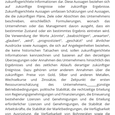
zukunftsgerichtete Informationen dar. Diese Aussagen beziehen sich
auf zukünftige Ereignisse oder zukünftige Ergebnisse.
Zukunftsgerichtete Aussagen umfassen Schätzungen und Aussagen,
die die zukünftigen Pläne, Ziele oder Absichten des Unternehmens
beschreiben, einschließlich Formulierungen, wonach das
Unternehmen oder das Management davon ausgeht, dass ein
bestimmter Zustand oder ein bestimmtes Ergebnis eintreten wird.
Die Verwendung der Worte „könnte“, „beabsichtigen“, „erwarten“,
„glauben“, „wird“, „prognostiziert“, „geschätzt“ und ähnlicher
Ausdrücke sowie Aussagen, die sich auf Angelegenheiten beziehen,
die keine historischen Tatsachen sind, sollen zukunftsgerichtete
Informationen kennzeichnen und basieren auf den derzeitigen
Überzeugungen oder Annahmen des Unternehmens hinsichtlich des
Ergebnisses und des zeitlichen Ablaufs derartiger zukünftiger
Ereignisse. Dazu gehören unter anderem Annahmen über die
zukünftigen Preise von Gold, Silber und anderen Metallen,
Wechselkurse und Zinssätze, der Zeitpunkt der ersten
Ressourcenschätzung des Unternehmens,
günstige
Betriebsbedingungen, politische Stabilität, die rechtzeitige Erteilung
von Regierungsgenehmigungen und Finanzierungen, die Erneuerung
bestehender Lizenzen und Genehmigungen und die Erteilung
erforderlicher Lizenzen und Genehmigungen, die Stabilität der
Arbeitskräfte, die Stabilität der Marktbedingungen, die Verfügbarkeit
von Ausrüstung, die Verfügbarkeit von Bohrgeräten sowie die