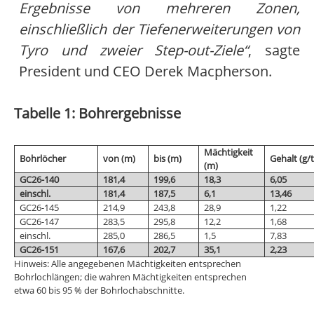
Ergebnisse von mehreren Zonen,
einschließlich der Tiefenerweiterungen von
Tyro und zweier Step-out-Ziele“
, sagte
President und CEO Derek Macpherson.
Tabelle 1: Bohrergebnisse
Mächtigkeit
Bohrlöcher
von (m)
bis (m)
Gehalt (g/t
(m)
GC26-140
181,4
199,6
18,3
6,05
einschl.
181,4
187,5
6,1
13,46
GC26-145
214,9
243,8
28,9
1,22
GC26-147
283,5
295,8
12,2
1,68
einschl.
285,0
286,5
1,5
7,83
GC26-151
167,6
202,7
35,1
2,23
Hinweis: Alle angegebenen Mächtigkeiten entsprechen
Bohrlochlängen; die wahren Mächtigkeiten entsprechen
etwa 60 bis 95 % der Bohrlochabschnitte.