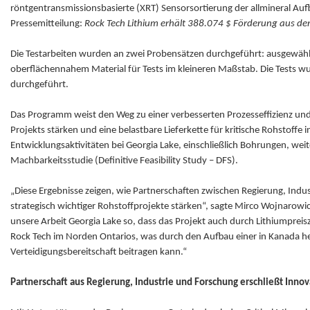
röntgentransmissionsbasierte (XRT) Sensorsortierung der allmineral Auf
Pressemitteilung:
Rock Tech Lithium erhält 388.074 $ Förderung aus dem
Die Testarbeiten wurden an zwei Probensätzen durchgeführt: ausgewählt
oberflächennahem Material für Tests im kleineren Maßstab. Die Tests wu
durchgeführt.
Das Programm weist den Weg zu einer verbesserten Prozesseffizienz und 
Projekts stärken und eine belastbare Lieferkette für kritische Rohstoffe
Entwicklungsaktivitäten bei Georgia Lake, einschließlich Bohrungen, we
Machbarkeitsstudie (Definitive Feasibility Study – DFS).
„Diese Ergebnisse zeigen, wie Partnerschaften zwischen Regierung, Indu
strategisch wichtiger Rohstoffprojekte stärken“, sagte Mirco Wojnarowic
unsere Arbeit Georgia Lake so, dass das Projekt auch durch Lithiumpreis
Rock Tech im Norden Ontarios, was durch den Aufbau einer in Kanada herge
Verteidigungsbereitschaft beitragen kann.“
Partnerschaft aus Regierung, Industrie und Forschung erschließt Innov