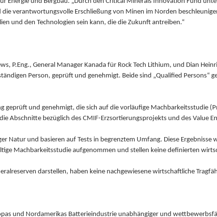
für Energie und Bergbau. „Durch den Critical Minerals Innovation Fund unt
d die verantwortungsvolle Erschließung von Minen im Norden beschleunigen. 
lien und den Technologien sein kann, die die Zukunft antreiben.“
, P.Eng., General Manager Kanada für Rock Tech Lithium, und Dian Heinrich 
tändigen Person, geprüft und genehmigt. Beide sind „Qualified Persons“ ge
g geprüft und genehmigt, die sich auf die vorläufige Machbarkeitsstudie (Pr
at die Abschnitte bezüglich des CMIF-Erzsortierungsprojekts und des Value 
iger Natur und basieren auf Tests in begrenztem Umfang. Diese Ergebnisse w
tige Machbarkeitsstudie aufgenommen und stellen keine definierten wirtsch
eralreserven darstellen, haben keine nachgewiesene wirtschaftliche Tragfäh
opas und Nordamerikas Batterieindustrie unabhängiger und wettbewerbsfähig