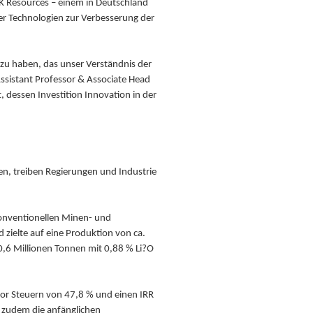
RK Resources – einem in Deutschland
er Technologien zur Verbesserung der
 zu haben, das unser Verständnis der
Assistant Professor & Associate Head
 dessen Investition Innovation in der
ten, treiben Regierungen und Industrie
 konventionellen Minen- und
zielte auf eine Produktion von ca.
0,6 Millionen Tonnen mit 0,88 % Li?O
vor Steuern von 47,8 % und einen IRR
e zudem die anfänglichen