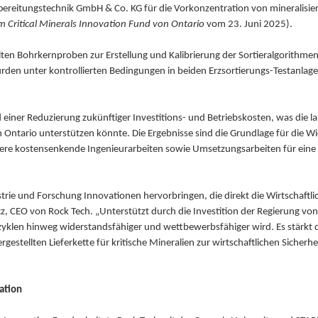
bereitungstechnik GmbH & Co. KG für die Vorkonzentration von mineralisie
 Critical Minerals Innovation Fund von Ontario
vom 23. Juni 2025).
en Bohrkernproben zur Erstellung und Kalibrierung der Sortieralgorithme
rden unter kontrollierten Bedingungen in beiden Erzsortierungs-Testanlage
einer Reduzierung zukünftiger Investitions- und Betriebskosten, was die l
 in Ontario unterstützen könnte. Die Ergebnisse sind die Grundlage für die
itere kostensenkende Ingenieurarbeiten sowie Umsetzungsarbeiten für eine 
strie und Forschung Innovationen hervorbringen, die direkt die Wirtschaftl
z, CEO von Rock Tech. „Unterstützt durch die Investition der Regierung vo
zyklen hinweg widerstandsfähiger und wettbewerbsfähiger wird. Es stärkt di
stellten Lieferkette für kritische Mineralien zur wirtschaftlichen Sicherhei
ation