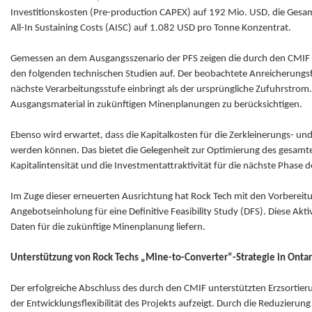
Investitionskosten (Pre-production CAPEX) auf 192 Mio. USD, die Gesam
All-In Sustaining Costs (AISC) auf 1.082 USD pro Tonne Konzentrat.
Gemessen an dem Ausgangsszenario der PFS zeigen die durch den CMIF un
den folgenden technischen Studien auf. Der beobachtete Anreicherungsfak
nächste Verarbeitungsstufe einbringt als der ursprüngliche Zufuhrstrom. 
Ausgangsmaterial in zukünftigen Minenplanungen zu berücksichtigen.
Ebenso wird erwartet, dass die Kapitalkosten für die Zerkleinerungs- 
werden können. Das bietet die Gelegenheit zur Optimierung des gesamten
Kapitalintensität und die Investmentattraktivität für die nächste Phase 
Im Zuge dieser erneuerten Ausrichtung hat Rock Tech mit den Vorbereit
Angebotseinholung für eine Definitive Feasibility Study (DFS). Diese Ak
Daten für die zukünftige Minenplanung liefern.
Unterstützung von Rock Techs „Mine-to-Converter“-Strategie in Ontar
Der erfolgreiche Abschluss des durch den CMIF unterstützten Erzsortier
der Entwicklungsflexibilität des Projekts aufzeigt. Durch die Reduzieru