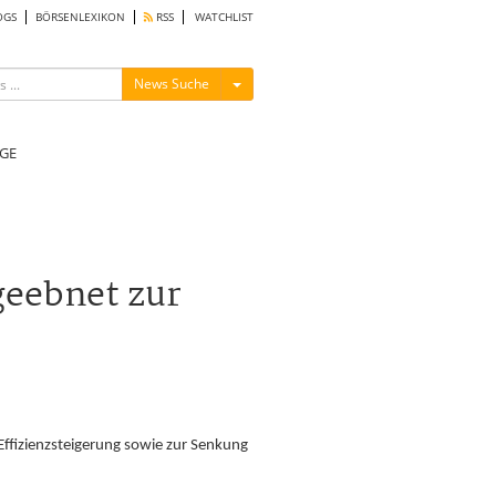
OGS
BÖRSENLEXIKON
RSS
WATCHLIST
Menü ein-/ausblenden
News Suche
GE
geebnet zur
 Effizienzsteigerung sowie zur Senkung