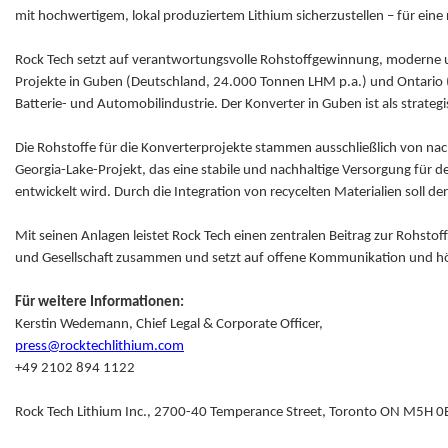
mit hochwertigem, lokal produziertem Lithium sicherzustellen – für eine
Rock Tech setzt auf verantwortungsvolle Rohstoffgewinnung, moderne un
Projekte in Guben (Deutschland, 24.000 Tonnen LHM p.a.) und Ontario (K
Batterie- und Automobilindustrie. Der Konverter in Guben ist als strate
Die Rohstoffe für die Konverterprojekte stammen ausschließlich von n
Georgia-Lake-Projekt, das eine stabile und nachhaltige Versorgung für 
entwickelt wird. Durch die Integration von recycelten Materialien soll de
Mit seinen Anlagen leistet Rock Tech einen zentralen Beitrag zur Rohstof
und Gesellschaft zusammen und setzt auf offene Kommunikation und 
Für weitere Informationen:
Kerstin Wedemann, Chief Legal & Corporate Officer,
press@rocktechlithium.com
+49 2102 894 1122
Rock Tech Lithium Inc., 2700-40 Temperance Street, Toronto ON M5H 