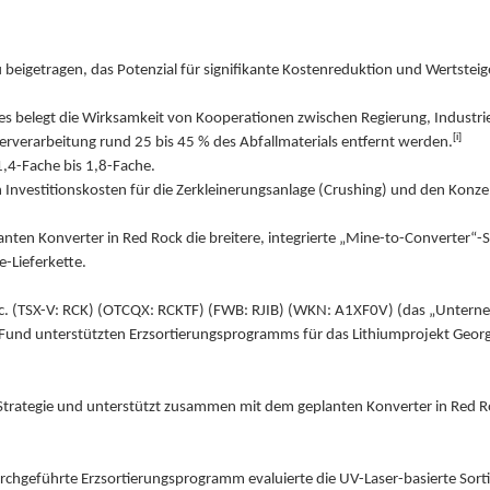
u beigetragen, das Potenzial für signifikante Kostenreduktion und Wertstei
s belegt die Wirksamkeit von Kooperationen zwischen Regierung, Industri
[i]
terverarbeitung rund 25 bis 45 % des Abfallmaterials entfernt werden.
1,4-Fache bis 1,8-Fache.
 Investitionskosten für die Zerkleinerungsanlage (Crushing) und den Konze
ten Konverter in Red Rock die breitere, integrierte „Mine-to-Converter“-S
-Lieferkette.
nc. (TSX-V: RCK) (OTCQX: RCKTF) (FWB: RJIB) (WKN: A1XF0V) (das „Unterne
n Fund unterstützten Erzsortierungsprogramms für das Lithiumprojekt Georgi
“-Strategie und unterstützt zusammen mit dem geplanten Konverter in Red R
urchgeführte Erzsortierungsprogramm evaluierte die UV-Laser-basierte Sor