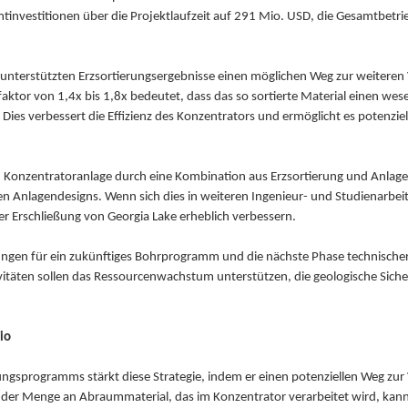
tinvestitionen über die Projektlaufzeit auf 291 Mio. USD, die Gesamtbetr
terstützten Erzsortierungsergebnisse einen möglichen Weg zur weiteren V
tor von 1,4x bis 1,8x bedeutet, dass das so sortierte Material einen wese
Dies verbessert die Effizienz des Konzentrators und ermöglicht es potenziel
und Konzentratoranlage durch eine Kombination aus Erzsortierung und Anla
 Anlagendesigns. Wenn sich dies in weiteren Ingenieur- und Studienarbeite
der Erschließung von Georgia Lake erheblich verbessern.
ungen für ein zukünftiges Bohrprogramm und die nächste Phase technischer
tivitäten sollen das Ressourcenwachstum unterstützen, die geologische Siche
io
ungsprogramms stärkt diese Strategie, indem er einen potenziellen Weg zu
ng der Menge an Abraummaterial, das im Konzentrator verarbeitet wird, kann