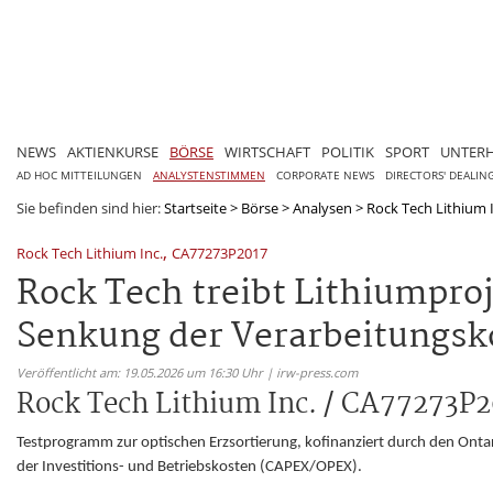
NEWS
AKTIENKURSE
BÖRSE
WIRTSCHAFT
POLITIK
SPORT
UNTER
AD HOC MITTEILUNGEN
ANALYSTENSTIMMEN
CORPORATE NEWS
DIRECTORS' DEALIN
Sie befinden sind hier:
Startseite
>
Börse
>
Analysen
>
Rock Tech Lithium 
,
Rock Tech Lithium Inc.
CA77273P2017
Rock Tech treibt Lithiumpro
Senkung der Verarbeitungsko
Veröffentlicht am: 19.05.2026 um 16:30 Uhr | irw-press.com
Rock Tech Lithium Inc. / CA77273P
Testprogramm zur optischen Erzsortierung, kofinanziert durch den Ontari
der Investitions- und Betriebskosten (CAPEX/OPEX).