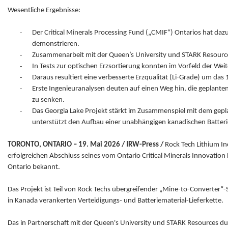
Wesentliche Ergebnisse:
-
Der Critical Minerals Processing Fund („CMIF“) Ontarios hat daz
demonstrieren.
-
Zusammenarbeit mit der Queen’s University und STARK Resource
-
In Tests zur optischen Erzsortierung konnten im Vorfeld der Wei
-
Daraus resultiert eine verbesserte Erzqualität (Li-Grade) um das 
-
Erste Ingenieuranalysen deuten auf einen Weg hin, die geplanten
zu senken.
-
Das Georgia Lake Projekt stärkt im Zusammenspiel mit dem geplan
unterstützt den Aufbau einer unabhängigen kanadischen Batterie
TORONTO, ONTARIO – 19. Mai 2026 / IRW-Press /
Rock Tech Lithium I
erfolgreichen Abschluss seines vom Ontario Critical Minerals Innovatio
Ontario bekannt.
Das Projekt ist Teil von Rock Techs übergreifender „Mine-to-Converter
in Kanada verankerten Verteidigungs- und Batteriematerial-Lieferkette.
Das in Partnerschaft mit der Queen's University und STARK Resources d