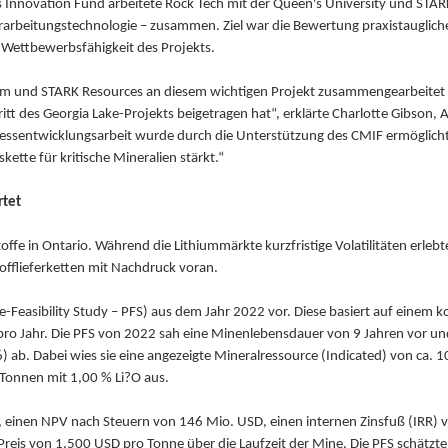
s Innovation Fund arbeitete Rock Tech mit der Queen's University und STA
erarbeitungstechnologie – zusammen. Ziel war die Bewertung praxistauglich
n Wettbewerbsfähigkeit des Projekts.
Lithium und STARK Resources an diesem wichtigen Projekt zusammengearbeitet
t des Georgia Lake-Projekts beigetragen hat“, erklärte Charlotte Gibson, 
essentwicklungsarbeit wurde durch die Unterstützung des CMIF ermöglicht,
ette für kritische Mineralien stärkt.“
rtet
ffe in Ontario. Während die Lithiummärkte kurzfristige Volatilitäten erleb
offlieferketten mit Nachdruck voran.
re-Feasibility Study – PFS) aus dem Jahr 2022 vor. Diese basiert auf einem
ro Jahr. Die PFS von 2022 sah eine Minenlebensdauer von 9 Jahren vor und 
. Dabei wies sie eine angezeigte Mineralressource (Indicated) von ca. 1
n Tonnen mit 1,00 % Li?O aus.
, einen NPV nach Steuern von 146 Mio. USD, einen internen Zinsfuß (IRR) 
reis von 1.500 USD pro Tonne über die Laufzeit der Mine. Die PFS schätzt