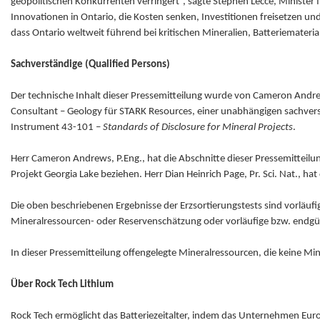
geopolitischen Konkurrenten verringert“, sagte Stephen Lecce, Minister 
Innovationen in Ontario, die Kosten senken, Investitionen freisetzen un
dass Ontario weltweit führend bei kritischen Mineralien, Batteriemateria
Sachverständige (Qualified Persons)
Der technische Inhalt dieser Pressemitteilung wurde von Cameron Andrews
Consultant – Geology für STARK Resources, einer unabhängigen sachvers
Instrument 43-101 –
Standards of Disclosure for Mineral Projects
.
Herr Cameron Andrews, P.Eng., hat die Abschnitte dieser Pressemitteilun
Projekt Georgia Lake beziehen. Herr Dian Heinrich Page, Pr. Sci. Nat., h
Die oben beschriebenen Ergebnisse der Erzsortierungstests sind vorläuf
Mineralressourcen- oder Reservenschätzung oder vorläufige bzw. endgül
In dieser Pressemitteilung offengelegte Mineralressourcen, die keine Min
Über Rock Tech Lithium
Rock Tech ermöglicht das Batteriezeitalter, indem das Unternehmen Eur