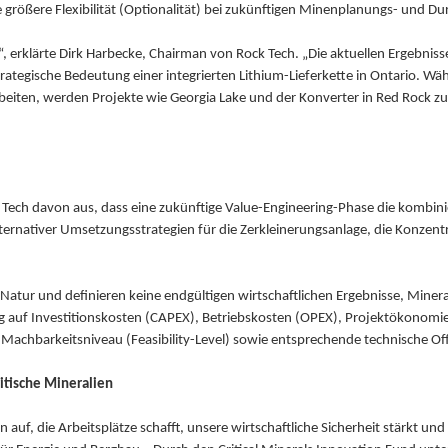
e größere Flexibilität (Optionalität) bei zukünftigen Minenplanungs- und Du
 erklärte Dirk Harbecke, Chairman von Rock Tech. „Die aktuellen Ergebnisse 
 strategische Bedeutung einer integrierten Lithium-Lieferkette in Ontario.
 arbeiten, werden Projekte wie Georgia Lake und der Konverter in Red Rock 
Tech davon aus, dass eine zukünftige Value-Engineering-Phase die kombin
ternativer Umsetzungsstrategien für die Zerkleinerungsanlage, die Konzent
Natur und definieren keine endgültigen wirtschaftlichen Ergebnisse, Mine
 auf Investitionskosten (CAPEX), Betriebskosten (OPEX), Projektökonomie
 Machbarkeitsniveau (Feasibility-Level) sowie entsprechende technische O
ritische Mineralien
en auf, die Arbeitsplätze schafft, unsere wirtschaftliche Sicherheit stärkt u