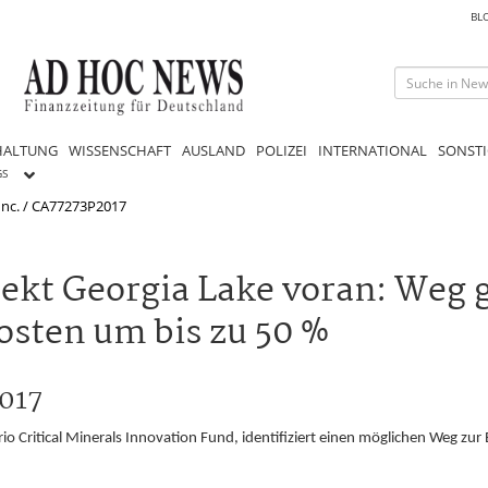
BL
HALTUNG
WISSENSCHAFT
AUSLAND
POLIZEI
INTERNATIONAL
SONSTI
GS
Inc. / CA77273P2017
jekt Georgia Lake voran: Weg 
sten um bis zu 50 %
2017
o Critical Minerals Innovation Fund, identifiziert einen möglichen Weg zur