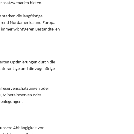
rchsatzszenarien bieten.
stärken die langfristige
 Während Nordamerika und Europa
zu immer wichtigeren Bestandteilen
ierten Optimierungen durch die
ratoranlage und die zugehörige
ralreservenschätzungen oder
, Mineralreserven oder
ffenlegungen.
nd unsere Abhängigkeit von