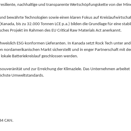
 resiliente, nachhaltige und transparente Wertschöpfungskette von der Mine
d bewährte Technologien sowie einen klaren Fokus auf Kreislaufwirtschaf
anada, bis zu 32.000 Tonnen LCE p.a.) bilden die Grundlage für eine stabi
gisches Projekt im Rahmen des EU Critical Raw Materials Act anerkannt.
achweislich ESG-konformen Lieferanten. In Kanada setzt Rock Tech unter 
den nordamerikanischen Markt sicherstellt und in enger Partnerschaft mit d
r lokale Batteriekreislauf geschlossen werden.
fsouveränität und zur Erreichung der Klimaziele. Das Unternehmen arbeitet pa
höchste Umweltstandards.
0B4 CAN.