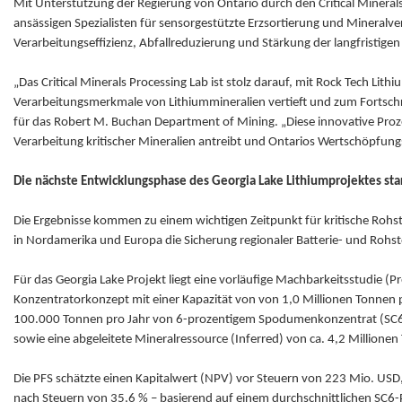
Mit Unterstützung der Regierung von Ontario durch den Critical Mineral
ansässigen Spezialisten für sensorgestützte Erzsortierung und Mineralv
Verarbeitungseffizienz, Abfallreduzierung und Stärkung der langfristige
„Das Critical Minerals Processing Lab ist stolz darauf, mit Rock Tech 
Verarbeitungsmerkmale von Lithiummineralien vertieft und zum Fortschrit
für das Robert M. Buchan Department of Mining. „Diese innovative Proz
Verarbeitung kritischer Mineralien antreibt und Ontarios Wertschöpfungsk
Die nächste Entwicklungsphase des Georgia Lake Lithiumprojektes sta
Die Ergebnisse kommen zu einem wichtigen Zeitpunkt für kritische Rohsto
in Nordamerika und Europa die Sicherung regionaler Batterie- und Rohst
Für das Georgia Lake Projekt liegt eine vorläufige Machbarkeitsstudie (P
Konzentratorkonzept mit einer Kapazität von von 1,0 Millionen Tonnen p
100.000 Tonnen pro Jahr von 6-prozentigem Spodumenkonzentrat (SC6) ab
sowie eine abgeleitete Mineralressource (Inferred) von ca. 4,2 Millione
Die PFS schätzte einen Kapitalwert (NPV) vor Steuern von 223 Mio. USD
nach Steuern von 35,6 % – basierend auf einem durchschnittlichen SC6-P