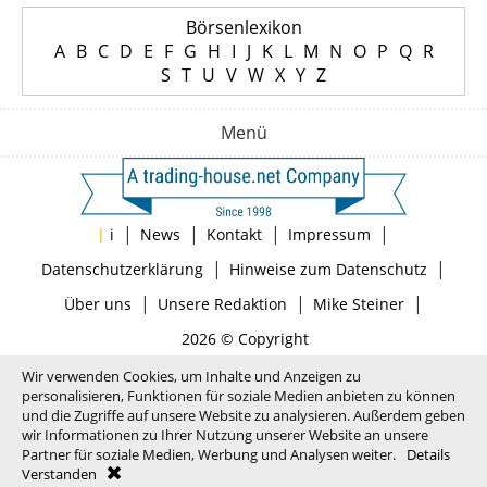
Börsenlexikon
A
B
C
D
E
F
G
H
I
J
K
L
M
N
O
P
Q
R
S
T
U
V
W
X
Y
Z
Menü
|
|
|
|
|
i
News
Kontakt
Impressum
|
|
Datenschutzerklärung
Hinweise zum Datenschutz
|
|
|
Über uns
Unsere Redaktion
Mike Steiner
2026 © Copyright
Wir verwenden Cookies, um Inhalte und Anzeigen zu
personalisieren, Funktionen für soziale Medien anbieten zu können
und die Zugriffe auf unsere Website zu analysieren. Außerdem geben
wir Informationen zu Ihrer Nutzung unserer Website an unsere
Partner für soziale Medien, Werbung und Analysen weiter.
Details
Verstanden