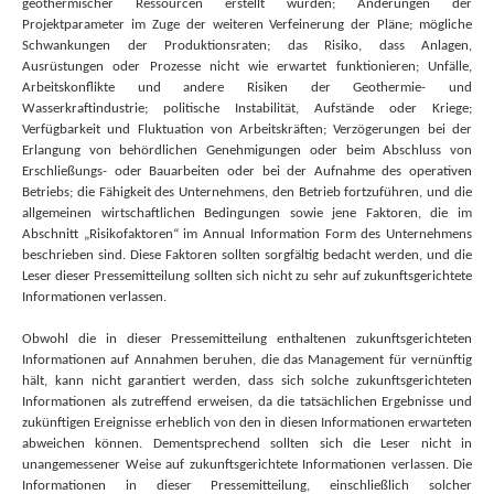
geothermischer Ressourcen erstellt wurden; Änderungen der
Projektparameter im Zuge der weiteren Verfeinerung der Pläne; mögliche
Schwankungen der Produktionsraten; das Risiko, dass Anlagen,
Ausrüstungen oder Prozesse nicht wie erwartet funktionieren; Unfälle,
Arbeitskonflikte und andere Risiken der Geothermie- und
Wasserkraftindustrie; politische Instabilität, Aufstände oder Kriege;
Verfügbarkeit und Fluktuation von Arbeitskräften; Verzögerungen bei der
Erlangung von behördlichen Genehmigungen oder beim Abschluss von
Erschließungs- oder Bauarbeiten oder bei der Aufnahme des operativen
Betriebs; die Fähigkeit des Unternehmens, den Betrieb fortzuführen, und die
allgemeinen wirtschaftlichen Bedingungen sowie jene Faktoren, die im
Abschnitt „Risikofaktoren“ im Annual Information Form des Unternehmens
beschrieben sind. Diese Faktoren sollten sorgfältig bedacht werden, und die
Leser dieser Pressemitteilung sollten sich nicht zu sehr auf zukunftsgerichtete
Informationen verlassen.
Obwohl die in dieser Pressemitteilung enthaltenen zukunftsgerichteten
Informationen auf Annahmen beruhen, die das Management für vernünftig
hält, kann nicht garantiert werden, dass sich solche zukunftsgerichteten
Informationen als zutreffend erweisen, da die tatsächlichen Ergebnisse und
zukünftigen Ereignisse erheblich von den in diesen Informationen erwarteten
abweichen können. Dementsprechend sollten sich die Leser nicht in
unangemessener Weise auf zukunftsgerichtete Informationen verlassen. Die
Informationen in dieser Pressemitteilung, einschließlich solcher