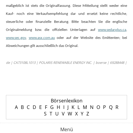
maßgeblich ist stets die Originalfassung. Diese Mitteilung stellt weder eine
Kauf- noch eine Verkaufsempfehlung dar und ersetzt keine rechtliche,
steuerliche oder finanzielle Beratung. Bitte beachten Sie die englische
Originalmeldung bzw. die offiziellen Unterlagen auf
www.sedarplus.ca
,
www.sec.gov
,
www.asx.com.au
oder auf der Website des Emittenten; bei
Abweichungen gilt ausschließlich das Original.
de | CA73108L1013 | POLARIS RENEWABLE ENERGY INC. | boerse | 69288448 |
Börsenlexikon
A
B
C
D
E
F
G
H
I
J
K
L
M
N
O
P
Q
R
S
T
U
V
W
X
Y
Z
Menü