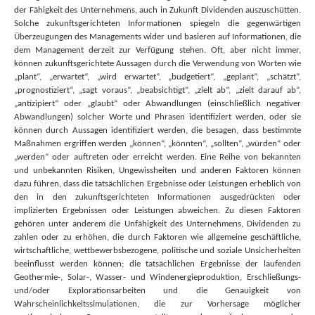
der Fähigkeit des Unternehmens, auch in Zukunft Dividenden auszuschütten.
Solche zukunftsgerichteten Informationen spiegeln die gegenwärtigen
Überzeugungen des Managements wider und basieren auf Informationen, die
dem Management derzeit zur Verfügung stehen. Oft, aber nicht immer,
können zukunftsgerichtete Aussagen durch die Verwendung von Worten wie
„plant“, „erwartet“, „wird erwartet“, „budgetiert“, „geplant“, „schätzt“,
„prognostiziert“, „sagt voraus“, „beabsichtigt“, „zielt ab“, „zielt darauf ab“,
„antizipiert“ oder „glaubt“ oder Abwandlungen (einschließlich negativer
Abwandlungen) solcher Worte und Phrasen identifiziert werden, oder sie
können durch Aussagen identifiziert werden, die besagen, dass bestimmte
Maßnahmen ergriffen werden „können“, „könnten“, „sollten“, „würden“ oder
„werden“ oder auftreten oder erreicht werden. Eine Reihe von bekannten
und unbekannten Risiken, Ungewissheiten und anderen Faktoren können
dazu führen, dass die tatsächlichen Ergebnisse oder Leistungen erheblich von
den in den zukunftsgerichteten Informationen ausgedrückten oder
implizierten Ergebnissen oder Leistungen abweichen. Zu diesen Faktoren
gehören unter anderem die Unfähigkeit des Unternehmens, Dividenden zu
zahlen oder zu erhöhen, die durch Faktoren wie allgemeine geschäftliche,
wirtschaftliche, wettbewerbsbezogene, politische und soziale Unsicherheiten
beeinflusst werden können; die tatsächlichen Ergebnisse der laufenden
Geothermie-, Solar-, Wasser- und Windenergieproduktion, Erschließungs-
und/oder Explorationsarbeiten und die Genauigkeit von
Wahrscheinlichkeitssimulationen, die zur Vorhersage möglicher