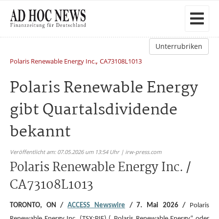
Unterrubriken
,
Polaris Renewable Energy Inc.
CA73108L1013
Polaris Renewable Energy
gibt Quartalsdividende
bekannt
Veröffentlicht am: 07.05.2026 um 13:54 Uhr | irw-press.com
Polaris Renewable Energy Inc. /
CA73108L1013
TORONTO, ON /
ACCESS Newswire
/ 7. Mai 2026 /
Polaris
Renewable Energy Inc. (TSX:PIF) („Polaris Renewable Energy“ oder