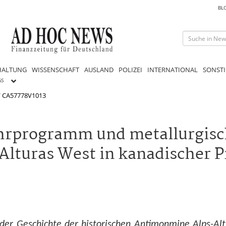
BL
HALTUNG
WISSENSCHAFT
AUSLAND
POLIZEI
INTERNATIONAL
SONSTI
GS
 / CA57778V1013
ohrprogramm und metallurgis
Alturas West in kanadischer P
er Geschichte der historischen Antimonmine Alps-Alt