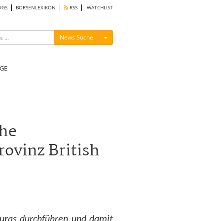
OGS
BÖRSENLEXIKON
RSS
WATCHLIST
Menü ein-/ausblenden
News Suche
GE
che
rovinz British
uras durchführen und damit