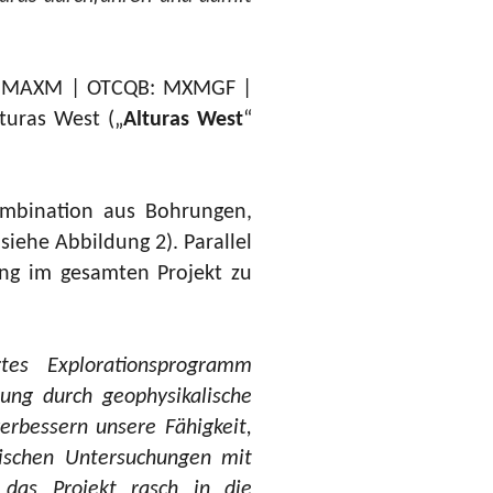
E: MAXM | OTCQB: MXMGF |
turas West („
Alturas West
“
ombination aus Bohrungen,
iehe Abbildung 2). Parallel
ung im gesamten Projekt zu
tes Explorationsprogramm
ung durch geophysikalische
erbessern unsere Fähigkeit,
alischen Untersuchungen mit
 das Projekt rasch in die