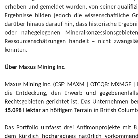
erhoben und gemeldet wurden, von seiner qualifizie
Ergebnisse bilden jedoch die wissenschaftliche 
darüber hinaus darauf hin, dass historische Ergeb
oder nahegelegenen Mineralkonzessionsgebiet
Ressourcenschätzungen handelt – nicht zwangsläu
könnten.
Über
Maxus Mining Inc.
Maxus Mining Inc. (CSE: MAXM | OTCQB: MXMGF | F
die Entdeckung, den Erwerb und gegebenenfalls d
Rechtsgebieten gerichtet ist. Das Unternehmen bem
15.098 Hektar
an höffigem Terrain in British Columb
Das Portfolio umfasst drei Antimonprojekte mit 8
dem kürzlich hochgradiges natürlich vorkomme