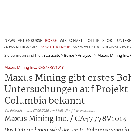
NEWS
AKTIENKURSE
BÖRSE
WIRTSCHAFT
POLITIK
SPORT
UNTER
AD HOC MITTEILUNGEN
ANALYSTENSTIMMEN
CORPORATE NEWS
DIRECTORS' DEALIN
Sie befinden sind hier:
Startseite
>
Börse
>
Analysen
>
Maxus Mining Inc.
,
Maxus Mining Inc.
CA57778V1013
Maxus Mining gibt erstes B
Untersuchungen auf Projekt 
Columbia bekannt
Veröffentlicht am: 07.05.2026 um 14:03 Uhr | irw-press.com
Maxus Mining Inc. / CA57778V1013
Das Unternehmen wird das erste Bohrprogramm in d