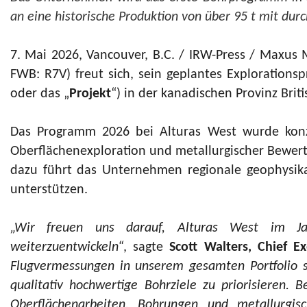
an eine historische Produktion von über 95 t mit dur
7. Mai 2026, Vancouver, B.C. / IRW-Press / Maxus M
FWB: R7V) freut sich, sein geplantes Exploration
oder das „
Projekt
“) in der kanadischen Provinz Brit
Das Programm 2026 bei Alturas West wurde konzi
Oberflächenexploration und metallurgischer Bewert
dazu führt das Unternehmen regionale geophysika
unterstützen.
„Wir freuen uns darauf, Alturas West im Jahr
weiterzuentwickeln“
, sagte
Scott Walters, Chief E
Flugvermessungen in unserem gesamten Portfolio st
qualitativ hochwertige Bohrziele zu priorisieren.
Oberflächenarbeiten, Bohrungen und metallurgis