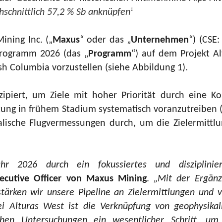
chschnittlich 57,2 % Sb anknüpfen
1
ining Inc. („
Maxus
“ oder das „
Unternehmen
“) (CS
sprogramm 2026 (das „
Programm
“) auf dem Projekt Al
ish Columbia vorzustellen (siehe Abbildung 1).
piert, um Ziele mit hoher Priorität durch eine K
ung in frühem Stadium systematisch voranzutreiben (s
lische Flugvermessungen durch, um die Zielermittl
 2026 durch ein fokussiertes und disziplinier
xecutive Officer von Maxus Mining
.
„Mit der Ergänz
ärken wir unsere Pipeline an Zielermittlungen und v
 Bei Alturas West ist die Verknüpfung von geophysik
chen Untersuchungen ein wesentlicher Schritt, um