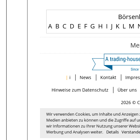
Börsen
A
B
C
D
E
F
G
H
I
J
K
L
M
Me
|
|
|
|
i
News
Kontakt
Impre
|
Hinweise zum Datenschutz
Über uns
2026 © C
Wir verwenden Cookies, um Inhalte und Anzeigen zu
Medien anbieten zu können und die Zugriffe auf 
wir Informationen zu Ihrer Nutzung unserer Websit
Werbung und Analysen weiter.
Details
Verstand