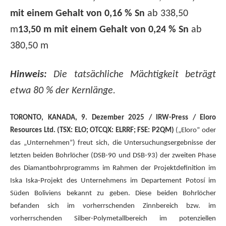
mit einem Gehalt von 0,16 % Sn
ab 338,50
m
13,50 m mit einem Gehalt von 0,24 % Sn
ab
380,50 m
Hinweis:
Die tatsächliche Mächtigkeit beträgt
etwa 80 % der Kernlänge.
TORONTO, KANADA, 9. Dezember 2025 / IRW-Press / Eloro
Resources Ltd. (TSX: ELO; OTCQX: ELRRF; FSE: P2QM)
(„Eloro” oder
das „Unternehmen”) freut sich, die Untersuchungsergebnisse der
letzten beiden Bohrlöcher (DSB-90 und DSB-93) der zweiten Phase
des Diamantbohrprogramms im Rahmen der Projektdefinition im
Iska Iska-Projekt des Unternehmens im Departement Potosí im
Süden Boliviens bekannt zu geben. Diese beiden Bohrlöcher
befanden sich im vorherrschenden Zinnbereich bzw. im
vorherrschenden Silber-Polymetallbereich im potenziellen