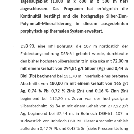
Tagebaugebiet (1.000 m x 600 m x 500 m tief)
abgeschlossen. Das Programm hat erfolgreich die
Kontinuität bestätigt und die hochgradige Silber-Zinn-
Polymetall-Mineralisierung in diesem ausgedehnten
porphyrisch-epithermalen System erweitert.
-
DS
B-93
, eine Infill-Bohrung, die 107 m nordöstlich der
Entdeckungsbohrung DSB-61 gebohrt wurde, durchteufte
den bisher höchsten Silberabschnitt in Iska Iska mit
72,00 m
mit einem Gehalt von 294,81 g/t Silber (Ag) und 0,44 %
Blei (Pb)
beginnend bei 131,70 m, innerhalb eines breiteren
Abschnitts von
180,00 m mit einem Gehalt von 165 g/t
Ag, 0,74 % Pb, 0,72 % Zink (Zn) und 0,16 % Zinn (Sn)
beginnend bei 112,20 m. Zuvor war der hochgradigste
Silberabschnitt
62,84 m mit einem Gehalt von 279,22 g/t
Ag, beginnend bei 87,44 m, in Bohrloch DSB-61, 107 m
südwestlich von Bohrloch DSB-93. Dieser Abschnitt enthielt
außerdem 0,47 % Pb und 0,43 % Sn (siehe Pressemitteilung