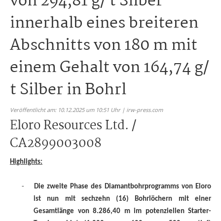
von 294,81 g/ t Silber
innerhalb eines breiteren
Abschnitts von 180 m mit
einem Gehalt von 164,74 g/
t Silber in Bohrl
Veröffentlicht am: 10.12.2025 um 10:51 Uhr | irw-press.com
Eloro Resources Ltd. /
CA2899003008
Highlights:
-
Die zweite Phase des Diamantbohrprogramms von Eloro
ist nun mit sechzehn (16) Bohrlöchern mit einer
Gesamtlänge von 8.286,40 m im potenziellen Starter-