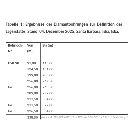
Tabelle 1: Ergebnisse der Diamantbohrungen zur Definition der
Lagerstätte, Stand: 04. Dezember 2025, Santa Barbara, Iska, Iska.
Bohrloch-
Von
Bis (m)
Nr.
(m)
DSB-90
91,00
115,00
134,50
151,00
199,00
205,00
256,00
269,50
Inkl.
256,00
263,50
289,00
292,00
311,50
334,00
Inkl.
311,50
322,00
Inkl.
326,50
334,00
de | CA2899003008 | ELORO RESOURCES LTD. | boerse | 6
338,50