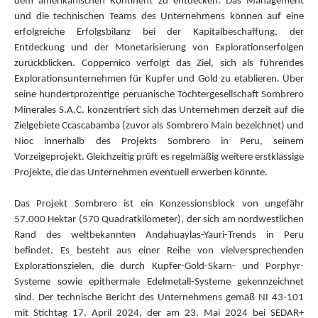
dem amerikanischen Kontinent zu entdecken. Das Management
und die technischen Teams des Unternehmens können auf eine
erfolgreiche Erfolgsbilanz bei der Kapitalbeschaffung, der
Entdeckung und der Monetarisierung von Explorationserfolgen
zurückblicken. Coppernico verfolgt das Ziel, sich als führendes
Explorationsunternehmen für Kupfer und Gold zu etablieren. Über
seine hundertprozentige peruanische Tochtergesellschaft Sombrero
Minerales S.A.C. konzentriert sich das Unternehmen derzeit auf die
Zielgebiete Ccascabamba (zuvor als Sombrero Main bezeichnet) und
Nioc innerhalb des Projekts Sombrero in Peru, seinem
Vorzeigeprojekt. Gleichzeitig prüft es regelmäßig weitere erstklassige
Projekte, die das Unternehmen eventuell erwerben könnte.
Das Projekt Sombrero ist ein Konzessionsblock von ungefähr
57.000 Hektar (570 Quadratkilometer), der sich am nordwestlichen
Rand des weltbekannten Andahuaylas-Yauri-Trends in Peru
befindet. Es besteht aus einer Reihe von vielversprechenden
Explorationszielen, die durch Kupfer-Gold-Skarn- und Porphyr-
Systeme sowie epithermale Edelmetall-Systeme gekennzeichnet
sind. Der technische Bericht des Unternehmens gemäß NI 43-101
mit Stichtag 17. April 2024, der am 23. Mai 2024 bei SEDAR+