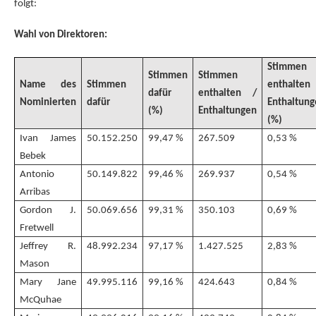
folgt:
Wahl von Direktoren:
Stimmen
Stimmen
Stimmen
Name des
Stimmen
enthalten
dafür
enthalten /
Nominierten
dafür
Enthaltun
(%)
Enthaltungen
(%)
Ivan James
50.152.250
99,47 %
267.509
0,53 %
Bebek
Antonio
50.149.822
99,46 %
269.937
0,54 %
Arribas
Gordon J.
50.069.656
99,31 %
350.103
0,69 %
Fretwell
Jeffrey R.
48.992.234
97,17 %
1.427.525
2,83 %
Mason
Mary Jane
49.995.116
99,16 %
424.643
0,84 %
McQuhae