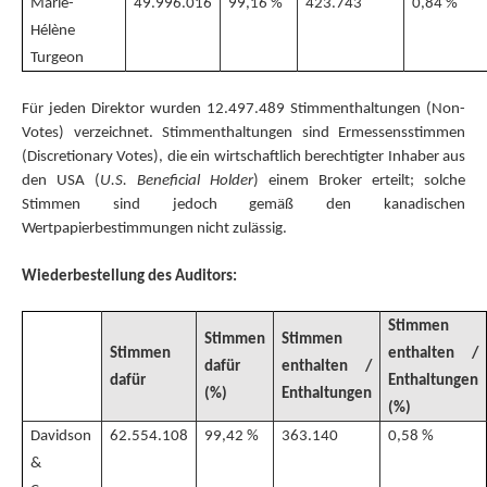
Marie-
49.996.016
99,16 %
423.743
0,84 %
Hélène
Turgeon
Für jeden Direktor wurden 12.497.489 Stimmenthaltungen (Non-
Votes) verzeichnet. Stimmenthaltungen sind Ermessensstimmen
(Discretionary Votes), die ein wirtschaftlich berechtigter Inhaber aus
den USA (
U.S. Beneficial Holder
) einem Broker erteilt; solche
Stimmen sind jedoch gemäß den kanadischen
Wertpapierbestimmungen nicht zulässig.
Wiederbestellung des Auditors:
Stimmen
Stimmen
Stimmen
Stimmen
enthalten /
dafür
enthalten /
dafür
Enthaltungen
(%)
Enthaltungen
(%)
Davidson
62.554.108
99,42 %
363.140
0,58 %
&