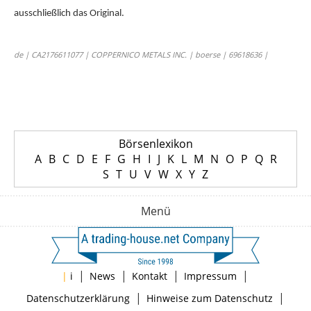
ausschließlich das Original.
de | CA2176611077 | COPPERNICO METALS INC. | boerse | 69618636 |
Börsenlexikon
A
B
C
D
E
F
G
H
I
J
K
L
M
N
O
P
Q
R
S
T
U
V
W
X
Y
Z
Menü
|
|
|
|
|
i
News
Kontakt
Impressum
|
|
Datenschutzerklärung
Hinweise zum Datenschutz