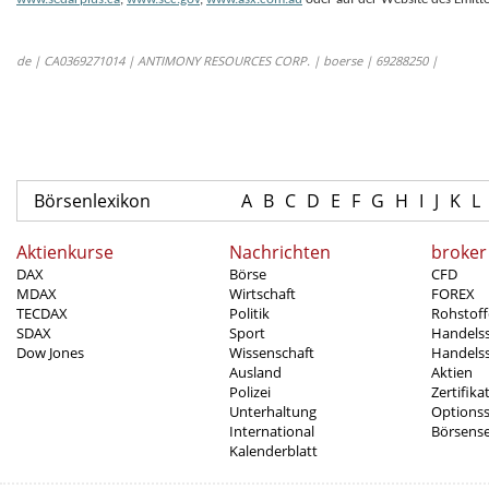
de | CA0369271014 | ANTIMONY RESOURCES CORP. | boerse | 69288250 |
Börsenlexikon
A
B
C
D
E
F
G
H
I
J
K
L
Aktienkurse
Nachrichten
broker
DAX
Börse
CFD
MDAX
Wirtschaft
FOREX
TECDAX
Politik
Rohstoff
SDAX
Sport
Handels
Dow Jones
Wissenschaft
Handelss
Ausland
Aktien
Polizei
Zertifika
Unterhaltung
Options
International
Börsens
Kalenderblatt