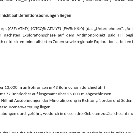
nicht auf Definitionsbohrungen liegen
 Corp. (CSE: ATMY) (OTCQB: ATMYF) (FWB: K8J0) (das „Unternehmen“, „An
r nächsten Explorationsphase auf dem Antimonprojekt Bald Hill be
h entdeckten mineralisierten Zonen sowie regionale Explorationsarbeiten 
r 13.000 m an Bohrungen in 43 Bohrlöchern durchgeführt.
amt 77 Bohrlöcher auf insgesamt über 25.000 m abgeschlossen.
d Hill mit Ausdehnungen der Mineralisierung in Richtung Norden und Süden
essourcenerweiterung liegen.
bungen durchgeführt, wodurch in diesen drei Gebieten zusätzliche antimo