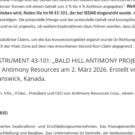
zielle Menge und der Gehalt des bebohrten Gebiets aus dem technischen Ber
1
illionen Tonnen mit einem Gehalt von 3 % bis 4 % Antimon angegeben
.
Weit
rieben wird, finden Sie im NI 43-101, der bei SEDAR eingereicht wurde.
A
tätigen. Die potenzielle Menge und der potenzielle Gehalt sind konzeption
 und es ist ungewiss, ob weitere Explorationen dazu führen werden, dass da
usätzlicher Claims, um die das Konzessionsgebiet ergänzt wurde (in Richtu
ch der Main Zone auf dem neu erworbenen Second Run-Claim abgegrenzt.
STRUMENT 43-101: „BALD HILL ANTIMONY PRO
Antimony Resources am 2. März 2026. Erstellt vo
runswick, Kanada.
on, MSc., P.Geo., President und CEO von Antimony Resources Corp., einem 
8J0)
alisiertes Explorations- und Erschließungsunternehmen. Das Managemen
 Erschließung und Bergbau. Das Unternehmen ist bestrebt, ein bedeutende