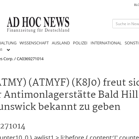
BL
HALTUNG
WISSENSCHAFT
AUSLAND
POLIZEI
INTERNATIONAL
SONSTI
GS
s Corp. / CA0369271014
TMY) (ATMYF) (K8J0) freut sic
r Antimonlagerstätte Bald Hill
unswick bekannt zu geben
9271014
unter10_0 }.awlist1 > li:before { content:'(' counte