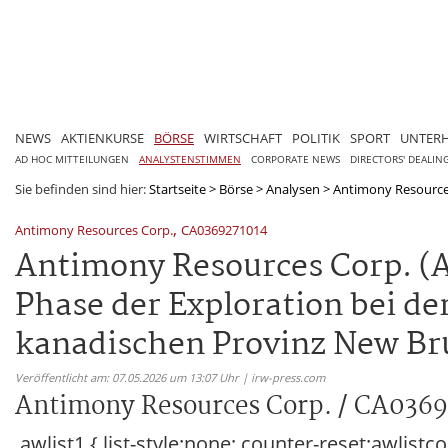
NEWS
AKTIENKURSE
BÖRSE
WIRTSCHAFT
POLITIK
SPORT
UNTER
AD HOC MITTEILUNGEN
ANALYSTENSTIMMEN
CORPORATE NEWS
DIRECTORS' DEALIN
Sie befinden sind hier:
Startseite
>
Börse
>
Analysen
>
Antimony Resource
,
Antimony Resources Corp.
CA0369271014
Antimony Resources Corp. (A
Phase der Exploration bei de
kanadischen Provinz New Br
Veröffentlicht am: 07.05.2026 um 13:07 Uhr | irw-press.com
Antimony Resources Corp. / CA036
.awlist1 { list-style:none; counter-reset:awlistco