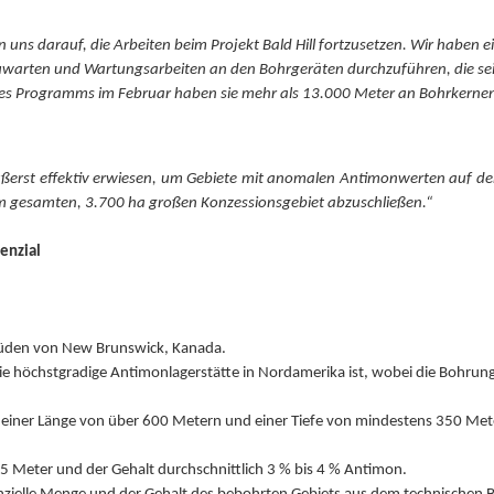
n uns darauf, die Arbeiten beim Projekt Bald Hill fortzusetzen. Wir haben
uwarten und Wartungsarbeiten an den Bohrgeräten durchzuführen, die sei
des Programms im Februar haben sie mehr als 13.000 Meter an Bohrkerne
ßerst effektiv erwiesen, um Gebiete mit anomalen Antimonwerten auf d
m gesamten, 3.700 ha großen Konzessionsgebiet abzuschließen.“
enzial
m Süden von New Brunswick, Kanada.
die höchstgradige Antimonlagerstätte in Nordamerika ist, wobei die Bohru
einer Länge von über 600 Metern und einer Tiefe von mindestens 350 Meter
s 5 Meter und der Gehalt durchschnittlich 3 % bis 4 % Antimon.