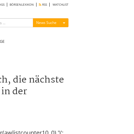
OGS
BÖRSENLEXIKON
RSS
WATCHLIST
Menü ein-/ausblenden
News Suche
GE
h, die nächste
 in der
r(awlistcounter10_0) ')';