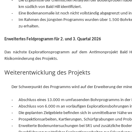
Die Ergebnisse der chemischen Analysen der Bodenproben habe
km südlich von Bald Hill identifiziert.
-
Eine Bodenanomalie ist noch nicht vollständig abgegrenzt und 
-
Im Rahmen des jüngsten Programms wurden über 1.500 Bohrkern
zu erhalten.
Erweitertes Feldprogramm für 2. und 3. Quartal 2026
Das nächste Explorationsprogramm auf dem Antimonprojekt Bald Hil
Risikominderung des Projekts.
Weiterentwicklung des Projekts
Der Schwerpunkt des Programms wird auf der Erweiterung der minera
-
Abschluss eines 13.000 m umfassenden Bohrprogramms in der Bald
-
Abschluss von 6.000 m an vorläufigen Explorationsbohrungen in 
-
Die geplanten Zielgebiete befinden sich in unmittelbarer Nähe we
-
Prospektionsarbeiten, Kartierungen, Schürfgrabungen und Prob
-
Erweiterte Bodenuntersuchungen bei SR1 und zusätzliche Bode
-