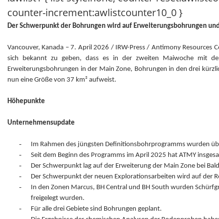
counter-increment:awlistcounter10_0 }
Der Schwerpunkt der Bohrungen wird auf Erweiterungsbohrungen und 
Vancouver, Kanada – 7. April 2026 / IRW-Press / Antimony Resources
sich bekannt zu geben, dass es in der zweiten Maiwoche mit de
Erweiterungsbohrungen in der Main Zone, Bohrungen in den drei kürzlic
nun eine Größe von 37 km² aufweist.
Höhepunkte
Unternehmensupdate
-
Im Rahmen des jüngsten Definitionsbohrprogramms wurden übe
-
Seit dem Beginn des Programms im April 2025 hat ATMY insges
-
Der Schwerpunkt lag auf der Erweiterung der Main Zone bei Bal
-
Der Schwerpunkt der neuen Explorationsarbeiten wird auf der R
-
In den Zonen Marcus, BH Central und BH South wurden Schürfgra
freigelegt wurden.
-
Für alle drei Gebiete sind Bohrungen geplant.
-