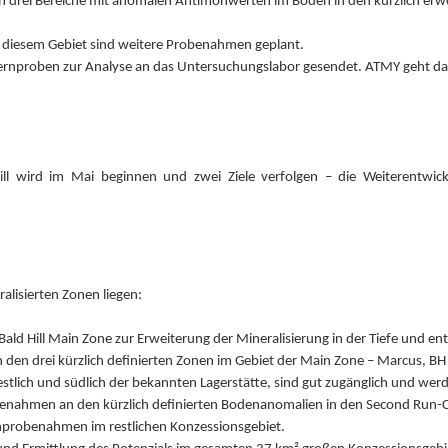
n drei Bereiche mit anomalen Antimonwerten im Boden in den kürzlich er
in diesem Gebiet sind weitere Probenahmen geplant.
proben zur Analyse an das Untersuchungslabor gesendet. ATMY geht davo
l wird im Mai beginnen und zwei Ziele verfolgen – die Weiterentwick
lisierten Zonen liegen:
 Hill Main Zone zur Erweiterung der Mineralisierung in der Tiefe und ent
den drei kürzlich definierten Zonen im Gebiet der Main Zone – Marcus, BH
stlich und südlich der bekannten Lagerstätte, sind gut zugänglich und werd
enahmen an den kürzlich definierten Bodenanomalien in den Second Run-C
nprobenahmen im restlichen Konzessionsgebiet.