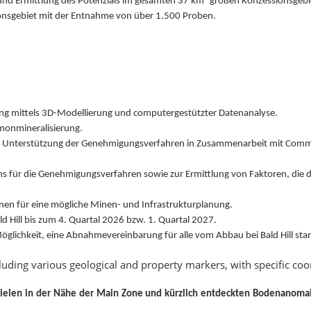
und Ermittlung des Potenzials im gesamten 37 km² großen Konzessionsgebi
nsgebiet mit der Entnahme von über 1.500 Proben.
ng mittels 3D-Modellierung und computergestützter Datenanalyse.
imonmineralisierung.
 Unterstützung der Genehmigungsverfahren in Zusammenarbeit mit Commun
s für die Genehmigungsverfahren sowie zur Ermittlung von Faktoren, die d
nen für eine mögliche Minen- und Infrastrukturplanung.
 Hill bis zum 4. Quartal 2026 bzw. 1. Quartal 2027.
glichkeit, eine Abnahmevereinbarung für alle vom Abbau bei Bald Hill s
t Zielen in der Nähe der Main Zone und kürzlich entdeckten Bodenanoma