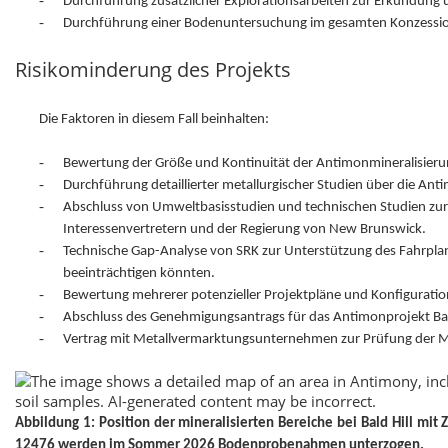
Durchführung zusätzlicher Explorationsarbeiten zur Erkundung 
-
Durchführung einer Bodenuntersuchung im gesamten Konzessio
Risikominderung des Projekts
Die Faktoren in diesem Fall beinhalten:
-
Bewertung der Größe und Kontinuität der Antimonmineralisieru
-
Durchführung detaillierter metallurgischer Studien über die Ant
-
Abschluss von Umweltbasisstudien und technischen Studien zur
Interessenvertretern und der Regierung von New Brunswick.
-
Technische Gap-Analyse von SRK zur Unterstützung des Fahrplan
beeinträchtigen könnten.
-
Bewertung mehrerer potenzieller Projektpläne und Konfiguratio
-
Abschluss des Genehmigungsantrags für das Antimonprojekt Bald
-
Vertrag mit Metallvermarktungsunternehmen zur Prüfung der Mö
Abbildung 1: Position der mineralisierten Bereiche bei Bald Hill mi
12476 werden im Sommer 2026 Bodenprobenahmen unterzogen.