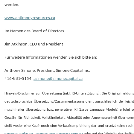
werden.
www.antimonyresources.ca
Im Namen des Board of Directors
Jim Atkinson, CEO und President
Für weitere Informationen wenden Sie sich bitte an:
Anthony Simone, President, Simone Capital Inc.
416-881-5154,
asimone@simonecapital.ca
Hinweis/Disclaimer zur Übersetzung (inkl. KI-Unterstützung): Die Originalmeldung
deutschsprachige Übersetzung/Zusammenfassung dient ausschließlich der leichte
maschineller Übersetzung bzw. generativer KI (Large Language Models) erfolgt 
Gewähr für Richtigkeit, Vollständigkeit, Aktualität oder Angemessenheit übernomm
stellt weder eine Kauf- noch eine Verkaufsempfehlung dar und ersetzt keine rechtl
www.sedarplus.ca
,
www.sec.gov
,
www.asx.com.au
oder auf der Website des Emitte