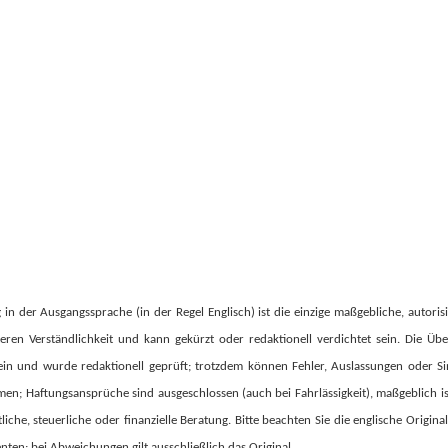
 in der Ausgangssprache (in der Regel Englisch) ist die einzige maßgebliche, autoris
ren Verständlichkeit und kann gekürzt oder redaktionell verdichtet sein. Die Übe
sein und wurde redaktionell geprüft; trotzdem können Fehler, Auslassungen oder S
en; Haftungsansprüche sind ausgeschlossen (auch bei Fahrlässigkeit), maßgeblich ist 
iche, steuerliche oder finanzielle Beratung. Bitte beachten Sie die englische Origina
nten; bei Abweichungen gilt ausschließlich das Original.