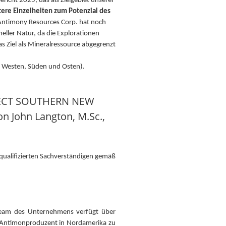
icht 2025, das als Zielgebiet unserer
ere Einzelheiten zum Potenzial des
ntimony Resources Corp. hat noch
eller Natur, da die Explorationen
s Ziel als Mineralressource abgegrenzt
ng Westen, Süden und Osten).
JECT SOUTHERN NEW
n John Langton, M.Sc.,
qualifizierten Sachverständigen gemäß
tteam des Unternehmens verfügt über
r Antimonproduzent in Nordamerika zu