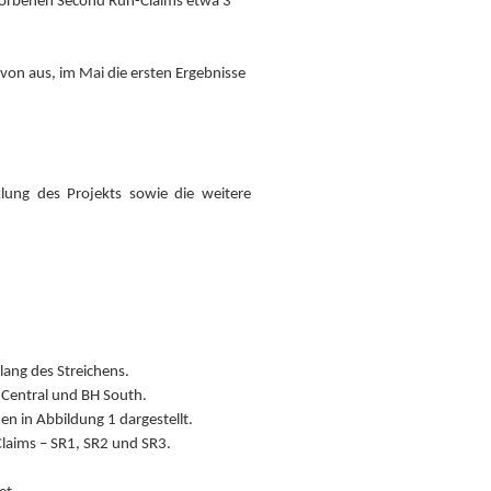
worbenen Second Run-Claims etwa 3
n aus, im Mai die ersten Ergebnisse
lung des Projekts sowie die weitere
lang des Streichens.
 Central und BH South.
en in Abbildung 1 dargestellt.
laims – SR1, SR2 und SR3.