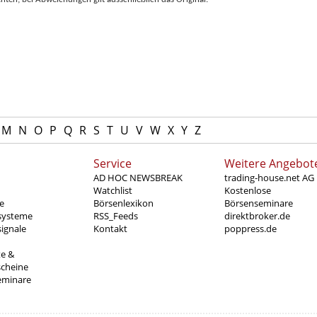
M
N
O
P
Q
R
S
T
U
V
W
X
Y
Z
Service
Weitere Angebot
AD HOC NEWSBREAK
trading-house.net AG
Watchlist
Kostenlose
e
Börsenlexikon
Börsenseminare
systeme
RSS_Feeds
direktbroker.de
ignale
Kontakt
poppress.de
te &
scheine
eminare