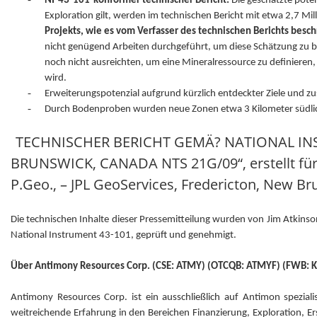
NI-43-101-konformer technischer Bericht:
Die geschätzte poten
Exploration gilt, werden im technischen Bericht mit etwa 2,7 M
Projekts, wie es vom Verfasser des technischen Berichts besch
nicht genügend Arbeiten durchgeführt, um diese Schätzung zu bes
noch nicht ausreichten, um eine Mineralressource zu definieren,
wird.
-
Erweiterungspotenzial aufgrund kürzlich entdeckter Ziele und z
-
Durch Bodenproben wurden neue Zonen etwa 3 Kilometer südli
TECHNISCHER BERICHT GEMÄ? NATIONAL IN
BRUNSWICK, CANADA NTS 21G/09“, erstellt für 
P.Geo., – JPL GeoServices, Fredericton, New B
Die technischen Inhalte dieser Pressemitteilung wurden von Jim Atkins
National Instrument 43-101, geprüft und genehmigt.
Über Antimony Resources Corp. (CSE: ATMY) (OTCQB: ATMYF) (FWB: K
Antimony Resources Corp. ist ein ausschließlich auf Antimon spezi
weitreichende Erfahrung in den Bereichen Finanzierung, Exploration,