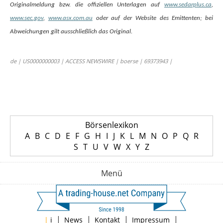
Originalmeldung bzw. die offiziellen Unterlagen auf
www.sedarplus.ca
,
www.sec.gov
,
www.asx.com.au
oder auf der Website des Emittenten; bei
Abweichungen gilt ausschließlich das Original.
de | US0000000003 | ACCESS NEWSWIRE | boerse | 69373943 |
Börsenlexikon
A
B
C
D
E
F
G
H
I
J
K
L
M
N
O
P
Q
R
S
T
U
V
W
X
Y
Z
Menü
|
|
|
|
|
i
News
Kontakt
Impressum