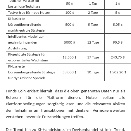
Täglicher Vertrag für
50 $
1 Tag
1 $
kostenlose Testphase
Testvertrag für neue Nutzer
100 $
2 Tage
5 $
KI-basierte
börsenübergreifende
500 $
5 Tage
8,05 $
marktneutrale Strategie
Intelligentes Modell zur
gewinnbringenden
5000 $
12 Tage
90,5 $
Ausführung
KI-gestützte Strategie für
12.500 $
17 Tage
243,75 $
exponentielles Wachstum
KI-basierte
börsenübergreifende Strategie
58.000 $
10 Tage
1.502,20 $
für dynamische Spreads
Funds Coin erklärt hiermit, dass die oben genannten Daten nur als
Referenz für die Plattform dienen. Nutzer sollten alle
Plattformbedingungen sorgfältig lesen und die relevanten Risiken
der Teilnahme an Transaktionen mit digitalen Vermögenswerten
verstehen, bevor sie Entscheidungen treffen.
Der Trend hin zu KI-Handelsbots im Devisenhandel ist kein Trend,