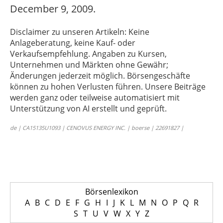
December 9, 2009.
Disclaimer zu unseren Artikeln: Keine
Anlageberatung, keine Kauf- oder
Verkaufsempfehlung. Angaben zu Kursen,
Unternehmen und Märkten ohne Gewähr;
Änderungen jederzeit möglich. Börsengeschäfte
können zu hohen Verlusten führen. Unsere Beiträge
werden ganz oder teilweise automatisiert mit
Unterstützung von AI erstellt und geprüft.
de | CA15135U1093 | CENOVUS ENERGY INC. | boerse | 22691827 |
Börsenlexikon
A
B
C
D
E
F
G
H
I
J
K
L
M
N
O
P
Q
R
S
T
U
V
W
X
Y
Z