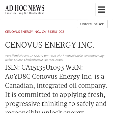
Unterrubriken
,
CENOVUS ENERGY INC.
CA15135U1093
CENOVUS ENERGY INC.
Veröffentlicht am: 27.12.2011 um 16:26 Uhr | Redaktionelle Verantwortung:
Rafael Müller,
Chefredakteur AD HOC NEWS
ISIN: CA15135U1093 WKN:
A0YD8C Cenovus Energy Inc. is a
Canadian, integrated oil company.
It is committed to applying fresh,
progressive thinking to safely and