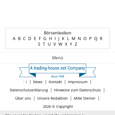
Börsenlexikon
A
B
C
D
E
F
G
H
I
J
K
L
M
N
O
P
Q
R
S
T
U
V
W
X
Y
Z
Menü
|
|
|
|
|
i
News
Kontakt
Impressum
|
|
Datenschutzerklärung
Hinweise zum Datenschutz
|
|
|
Über uns
Unsere Redaktion
Mike Steiner
2026 © Copyright