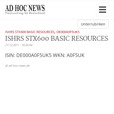
Unterrubriken
,
ISHRS STX600 BASIC RESOURCES
DE000A0F5UK5
ISHRS STX600 BASIC RESOURCES
27.12.2011 - 16:26:44
ISIN: DE000A0F5UK5 WKN: A0F5UK
@ ad-hoc-news.de