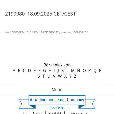
2199980 18.09.2025 CET/CEST
de | DE000ZEAL241 | ZEAL NETWORK SE | boerse | 68200047 |
Börsenlexikon
A
B
C
D
E
F
G
H
I
J
K
L
M
N
O
P
Q
R
S
T
U
V
W
X
Y
Z
Menü
|
|
|
|
|
i
News
Kontakt
Impressum