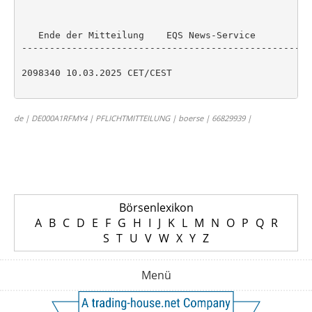
   Ende der Mitteilung    EQS News-Service

----------------------------------------------------
2098340 10.03.2025 CET/CEST

de | DE000A1RFMY4 | PFLICHTMITTEILUNG | boerse | 66829939 |
Börsenlexikon
A
B
C
D
E
F
G
H
I
J
K
L
M
N
O
P
Q
R
S
T
U
V
W
X
Y
Z
Menü