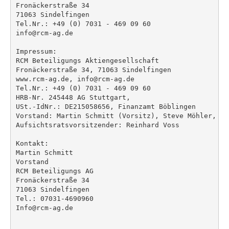
Fronäckerstraße 34

71063 Sindelfingen

Tel.Nr.: +49 (0) 7031 - 469 09 60

info@rcm-ag.de

Impressum:

RCM Beteiligungs Aktiengesellschaft

Fronäckerstraße 34, 71063 Sindelfingen

www.rcm-ag.de, info@rcm-ag.de

Tel.Nr.: +49 (0) 7031 - 469 09 60

HRB-Nr. 245448 AG Stuttgart,

USt.-IdNr.: DE215058656, Finanzamt Böblingen

Vorstand: Martin Schmitt (Vorsitz), Steve Möhler,

Aufsichtsratsvorsitzender: Reinhard Voss

Kontakt:

Martin Schmitt

Vorstand

RCM Beteiligungs AG

Fronäckerstraße 34

71063 Sindelfingen

Tel.: 07031-4690960

Info@rcm-ag.de
