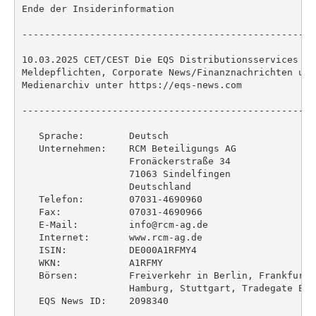
Ende der Insiderinformation

----------------------------------------------------
10.03.2025 CET/CEST Die EQS Distributionsservices um
Meldepflichten, Corporate News/Finanznachrichten und
Medienarchiv unter https://eqs-news.com

----------------------------------------------------
   Sprache:        Deutsch

   Unternehmen:    RCM Beteiligungs AG

                   Fronäckerstraße 34

                   71063 Sindelfingen

                   Deutschland

   Telefon:        07031-4690960

   Fax:            07031-4690966

   E-Mail:         info@rcm-ag.de

   Internet:       www.rcm-ag.de

   ISIN:           DE000A1RFMY4

   WKN:            A1RFMY

   Börsen:         Freiverkehr in Berlin, Frankfurt 
                   Hamburg, Stuttgart, Tradegate Exch
   EQS News ID:    2098340
