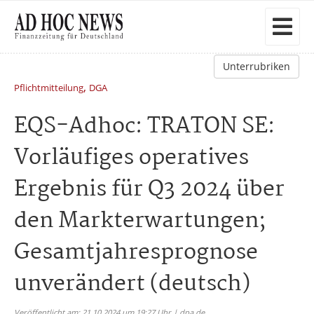
Unterrubriken
,
Pflichtmitteilung
DGA
EQS-Adhoc: TRATON SE:
Vorläufiges operatives
Ergebnis für Q3 2024 über
den Markterwartungen;
Gesamtjahresprognose
unverändert (deutsch)
Veröffentlicht am: 21.10.2024 um 19:27 Uhr | dpa.de