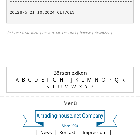
----------------------------------------------------
2012875 21.10.2024 CET/CEST

de | DE000TRAT0N7 | PFLICHTMITTEILUNG | boerse | 65966221 |
Börsenlexikon
A
B
C
D
E
F
G
H
I
J
K
L
M
N
O
P
Q
R
S
T
U
V
W
X
Y
Z
Menü
|
|
|
|
|
i
News
Kontakt
Impressum