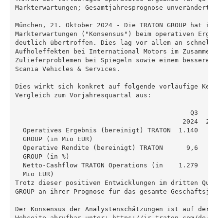
Markterwartungen; Gesamtjahresprognose unverändert

München, 21. Oktober 2024 - Die TRATON GROUP hat im 
Markterwartungen ("Konsensus") beim operativen Ergeb
deutlich übertroffen. Dies lag vor allem an schnelle
Aufholeffekten bei International Motors im Zusammenha
Zulieferproblemen bei Spiegeln sowie einem besseren 
Scania Vehicles & Services.

Dies wirkt sich konkret auf folgende vorläufige Kenn
Vergleich zum Vorjahresquartal aus:

                                             Q3    Q
                                           2024  202
  Operatives Ergebnis (bereinigt) TRATON  1.140   95
  GROUP (in Mio EUR)

  Operative Rendite (bereinigt) TRATON      9,6   8,
  GROUP (in %)                                       
  Netto-Cashflow TRATON Operations (in    1.279   64
  Mio EUR)

Trotz dieser positiven Entwicklungen im dritten Quar
GROUP an ihrer Prognose für das gesamte Geschäftsjahr
Der Konsensus der Analystenschätzungen ist auf der T
Webseite abrufbar unter: https://ir.traton.com/de/akt