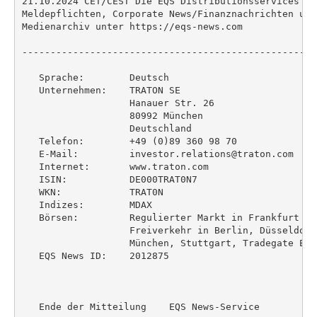
21.10.2024 CET/CEST Die EQS Distributionsservices um
Meldepflichten, Corporate News/Finanznachrichten und
Medienarchiv unter https://eqs-news.com

----------------------------------------------------
   Sprache:        Deutsch

   Unternehmen:    TRATON SE

                   Hanauer Str. 26

                   80992 München

                   Deutschland

   Telefon:        +49 (0)89 360 98 70

   E-Mail:         investor.relations@traton.com

   Internet:       www.traton.com

   ISIN:           DE000TRAT0N7

   WKN:            TRAT0N

   Indizes:        MDAX

   Börsen:         Regulierter Markt in Frankfurt (P
                   Freiverkehr in Berlin, Düsseldorf
                   München, Stuttgart, Tradegate Exc
   EQS News ID:    2012875

   Ende der Mitteilung    EQS News-Service
