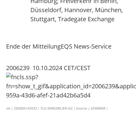
Hamburg; Freiverkehr in Berlin,
Düsseldorf, Hannover, München,
Stuttgart, Tradegate Exchange
Ende der Mitteilung
EQS News-Service
2006239 10.10.2024 CET/CEST
de | DE000A1X3X33 | TLG IMMOBILIEN AG | boerse | 65908968 |