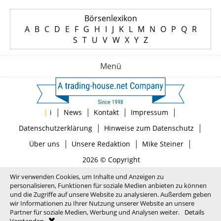
Börsenlexikon
A
B
C
D
E
F
G
H
I
J
K
L
M
N
O
P
Q
R
S
T
U
V
W
X
Y
Z
Menü
|
|
|
|
|
i
News
Kontakt
Impressum
|
|
Datenschutzerklärung
Hinweise zum Datenschutz
|
|
|
Über uns
Unsere Redaktion
Mike Steiner
2026 © Copyright
Wir verwenden Cookies, um Inhalte und Anzeigen zu
personalisieren, Funktionen für soziale Medien anbieten zu können
und die Zugriffe auf unsere Website zu analysieren. Außerdem geben
wir Informationen zu Ihrer Nutzung unserer Website an unsere
Partner für soziale Medien, Werbung und Analysen weiter.
Details