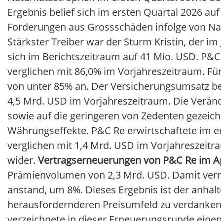
Ergebnis belief sich im ersten Quartal 2026 au
Forderungen aus Grossschäden infolge von Na
Stärkster Treiber war der Sturm Kristin, der i
sich im Berichtszeitraum auf 41 Mio. USD. P&C
verglichen mit 86,0% im Vorjahreszeitraum. Fü
von unter 85% an. Der Versicherungsumsatz beli
4,5 Mrd. USD im Vorjahreszeitraum. Die Verän
sowie auf die geringeren von Zedenten gezeich
Währungseffekte. P&C Re erwirtschaftete im e
verglichen mit 1,4 Mrd. USD im Vorjahreszeitr
wider.
Vertragserneuerungen von P&C
Re im Ap
Prämienvolumen von 2,3 Mrd. USD. Damit verri
anstand, um 8%. Dieses Ergebnis ist der anha
herausfordernderen Preisumfeld zu verdanken. 
verzeichnete in dieser Erneuerungsrunde einen