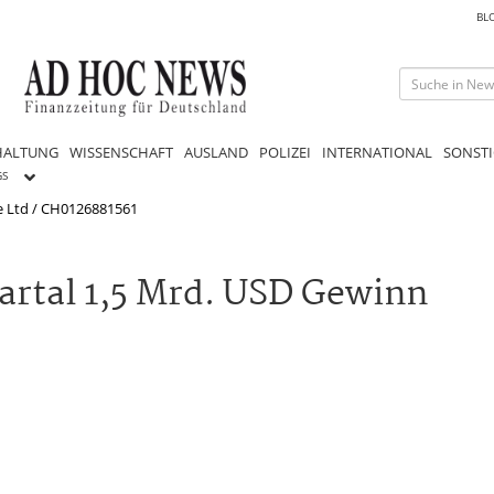
BL
HALTUNG
WISSENSCHAFT
AUSLAND
POLIZEI
INTERNATIONAL
SONSTI
GS
e Ltd / CH0126881561
uartal 1,5 Mrd. USD Gewinn