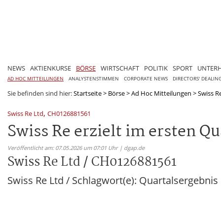
NEWS
AKTIENKURSE
BÖRSE
WIRTSCHAFT
POLITIK
SPORT
UNTER
AD HOC MITTEILUNGEN
ANALYSTENSTIMMEN
CORPORATE NEWS
DIRECTORS' DEALIN
Sie befinden sind hier:
Startseite
>
Börse
>
Ad Hoc Mitteilungen
>
Swiss R
,
Swiss Re Ltd
CH0126881561
Swiss Re erzielt im ersten Q
Veröffentlicht am: 07.05.2026 um 07:01 Uhr | dgap.de
Swiss Re Ltd / CH0126881561
Swiss Re Ltd / Schlagwort(e): Quartalsergebnis