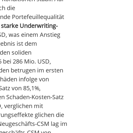
ch die
de Portefeuillequalität
 starke Underwriting-
USD, was einem Anstieg
ebnis ist dem
 den soliden
6 bei 286 Mio. USD,
den betrugen im ersten
chäden infolge von
Satz von 85,1%,
nen Schaden-Kosten-Satz
, verglichen mit
ungseffekte glichen die
 Neugeschäfts-CSM lag im
ugeschäfts-CSM von