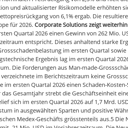
tion und aktualisierter Risikomodelle erhöhten si
topreisrückgang von 6,1% ergab. Die resultieren
ppe für 2026.
Corporate Solutions zeigt weiterhin
ersten Quartal 2026 einen Gewinn von 262 Mio. 
eitraum entspricht. Dieses anhaltend starke Erg
 Grossschadenbelastung im ersten Quartal sowie
gstechnische Ergebnis lag im ersten Quartal 202
traum. Die Forderungen aus Man-made-Grossschä
 verzeichnete im Berichtszeitraum keine Grosss
te im ersten Quartal 2026 einen Schaden-Kosten-
r das Gesamtjahr strebt die Geschäftseinheit ei
ef sich im ersten Quartal 2026 auf 1,7 Mrd. USD
tum in ausgewählten Sparten und positive Währ
rischen Medex-Geschäfts grösstenteils aus.5 Die
n mit -21 Mio. USD im Vorjahreszeitraum. Die Ne