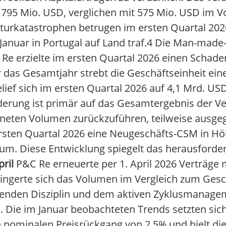
f 795 Mio. USD, verglichen mit 575 Mio. USD im V
turkatastrophen betrugen im ersten Quartal 202
m Januar in Portugal auf Land traf.4 Die Man-mad
 Re erzielte im ersten Quartal 2026 einen Schade
r das Gesamtjahr strebt die Geschäftseinheit ei
ef sich im ersten Quartal 2026 auf 4,1 Mrd. USD
derung ist primär auf das Gesamtergebnis der 
neten Volumen zurückzuführen, teilweise ausgeg
rsten Quartal 2026 eine Neugeschäfts-CSM in Hö
aum. Diese Entwicklung spiegelt das herausford
ril
P&C Re erneuerte per 1. April 2026 Verträge 
ngerte sich das Volumen im Vergleich zum Gesc
ltenden Disziplin und dem aktiven Zyklusmanage
Die im Januar beobachteten Trends setzten sich
 nominalen Preisrückgang von 2,5% und hielt die 