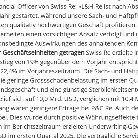
cial Officer von Swiss Re: «L&H Re ist nach Ab
 Jahr gestartet, während unsere Sach- und Haftpf
n qualitativ hochwertigen Geschäft profitieren.
herheiten einen vorsichtigen Ansatz verfolgt und
ationsbedingte Auswirkungen des anhaltenden Kon
r Geschäftseinheiten getragen
Swiss Re erzielte 
tieg von 19% gegenüber dem Vorjahr entspricht.
 22,4% im Vorjahreszeitraum. Die Sach- und Haftp
die geringe Grossschadenbelastung im ersten Qu
ndsgeschäft und eine günstige Sterblichkeitsen
ief sich auf 10,0 Mrd. USD, verglichen mit 10,4
ang waren geringere Erträge bei P&C Re. Auch de
ei. Dies wurde durch positive Währungseffekte t
 im Berichtszeitraum erzielten Underwriting-Gew
SD im ersten Quartal 2025. Die vertragliche Serv