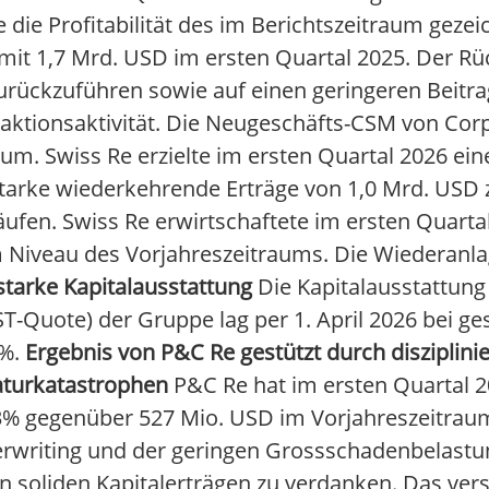
 die Profitabilität des im Berichtszeitraum gez
 mit 1,7 Mrd. USD im ersten Quartal 2025. Der Rü
rückzuführen sowie auf einen geringeren Beitra
aktionsaktivität. Die Neugeschäfts-CSM von Corp
m. Swiss Re erzielte im ersten Quartal 2026 ein
 starke wiederkehrende Erträge von 1,0 Mrd. USD 
ufen. Swiss Re erwirtschaftete im ersten Quarta
 Niveau des Vorjahreszeitraums. Die Wiederanla
starke Kapitalausstattung
Die Kapitalausstattung 
ST-Quote) der Gruppe lag per 1. April 2026 bei g
0%.
Ergebnis von P&C Re gestützt durch disziplini
aturkatastrophen
P&C Re hat im ersten Quartal 
43% gegenüber 527 Mio. USD im Vorjahreszeitraum
derwriting und der geringen Grossschadenbelastu
n soliden Kapitalerträgen zu verdanken. Das ver