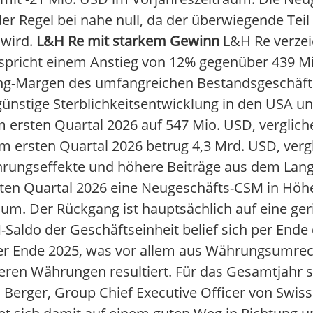
 der Regel bei nahe null, da der überwiegende Tei
 wird.
L&H Re mit starkem Gewinn
L&H Re verzei
tspricht einem Anstieg von 12% gegenüber 439 M
ting-Margen des umfangreichen Bestandsgeschäft
ünstige Sterblichkeitsentwicklung in den USA un
im ersten Quartal 2026 auf 547 Mio. USD, verglic
 ersten Quartal 2026 betrug 4,3 Mrd. USD, verg
ährungseffekte und höhere Beiträge aus dem Lang
sten Quartal 2026 eine Neugeschäfts-CSM in Höh
aum. Der Rückgang ist hauptsächlich auf eine ger
Saldo der Geschäftseinheit belief sich per Ende
per Ende 2025, was vor allem aus Währungsumrec
ren Währungen resultiert. Für das Gesamtjahr s
Berger, Group Chief Executive Officer von Swiss 