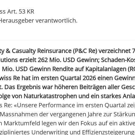
ss Art. 53 KR
/ Herausgeber verantwortlich.
ty & Casualty Reinsurance (P&C
Re) verzeichnet 
utions erzielt 262
Mio.
USD Gewinn; Schaden-Kos
1
Mio.
USD Gewinn
Rendite auf Kapitalanlagen (R
 Swiss Re hat im ersten Quartal 2026 einen Gewin
t. Das Ergebnis war höheren Beiträgen aller Ges
folge von Naturkatastrophen und ein starkes Anl
s Re: «Unsere Performance im ersten Quartal zei
er Massnahmen der vergangenen Jahre zur Stärku
n Marktumfeld legen wir den Fokus auf ein akt
szipliniertes Underwriting und Effizienzsteigeru