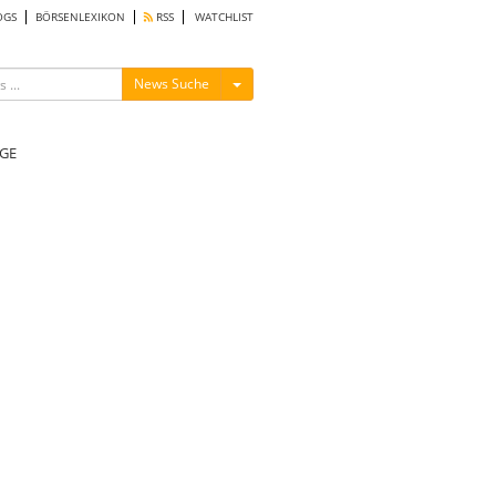
OGS
BÖRSENLEXIKON
RSS
WATCHLIST
Menü ein-/ausblenden
News Suche
GE