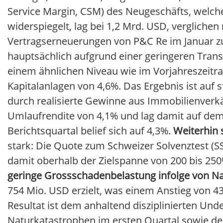
Service Margin, CSM) des Neugeschäfts, welche
widerspiegelt, lag bei 1,2 Mrd. USD, verglichen
Vertragserneuerungen von P&C Re im Januar zu
hauptsächlich aufgrund einer geringeren Trans
einem ähnlichen Niveau wie im Vorjahreszeitrau
Kapitalanlagen von 4,6%. Das Ergebnis ist auf
durch realisierte Gewinne aus Immobilienverkä
Umlaufrendite von 4,1% und lag damit auf dem
Berichtsquartal belief sich auf 4,3%.
Weiterhin 
stark: Die Quote zum Schweizer Solvenztest (S
damit oberhalb der Zielspanne von 200 bis 25
geringe Grossschadenbelastung infolge von N
754 Mio. USD erzielt, was einem Anstieg von 
Resultat ist dem anhaltend disziplinierten Un
Naturkatastrophen im ersten Quartal sowie de