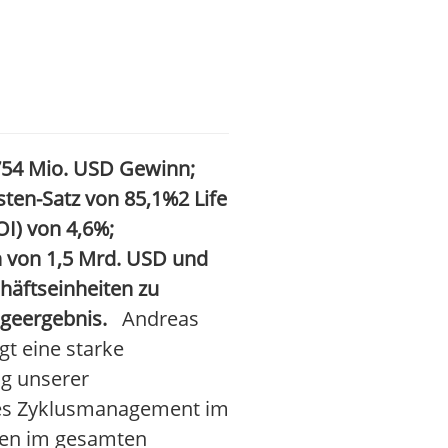
754
Mio.
USD Gewinn;
ten-Satz von 85,1%
2
Life
OI) von 4,6%;
n von
1,5
Mrd.
USD und
chäftseinheiten zu
ageergebnis
.
Andreas
gt eine starke
ng unserer
ives Zyklusmanagement im
ngen im gesamten