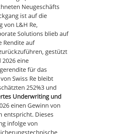
eichneten Neugeschäfts
ckgang ist auf die
g von L&H Re,
orate Solutions blieb auf
e Rendite auf
zurückzuführen, gestützt
l 2026 eine
gerendite für das
von Swiss Re bleibt
eschätzten 252%3 und
ertes Underwriting und
2026 einen Gewinn von
 entspricht. Dieses
ng infolge von
sicherungstechnische