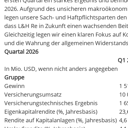
ersten Quartal ein starkes Ergebnis und befind
2026. Aufgrund des unsicheren makroökonom
legen unsere Sach- und Haftpflichtsparten den 
dass L&H Re in Zukunft einen wachsenden Bei
Gleichzeitig legen wir einen klaren Fokus auf K
und die Wahrung der allgemeinen Widerstands
Quartal 2026
Q1 
In Mio. USD, wenn nicht anders angegeben
Gruppe
Gewinn
1 5
Versicherungsumsatz
10 
Versicherungstechnisches Ergebnis
1 6
Eigenkapitalrendite (%, Jahresbasis)
23,
Rendite auf Kapitalanlagen (%, Jahresbasis)
4,