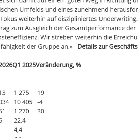
et sich damit auf einem guten Weg in Richtung un
ischen Umfelds und eines zunehmend herausfo
Fokus weiterhin auf diszipliniertes Underwriting
trag zum Ausgleich der Gesamtperformance der G
osteneffizienz. Wir streben weiterhin die Erreich
fähigkeit der Gruppe an.»
Details zur Geschäft
2026
Q1 2025
Veränderung, %
13
1 275
19
034
10 405
-4
51
1 270
30
6
22,4
6
4,4