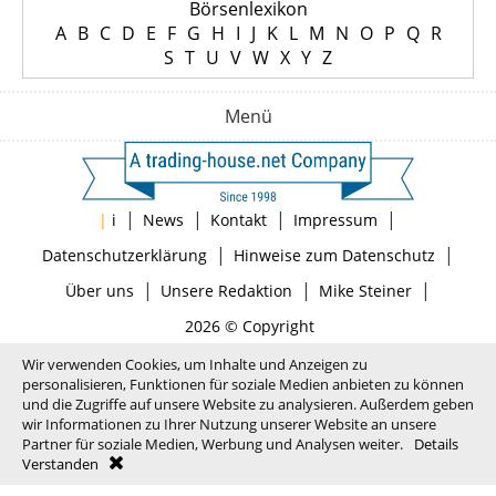
Börsenlexikon
A
B
C
D
E
F
G
H
I
J
K
L
M
N
O
P
Q
R
S
T
U
V
W
X
Y
Z
Menü
|
|
|
|
|
i
News
Kontakt
Impressum
|
|
Datenschutzerklärung
Hinweise zum Datenschutz
|
|
|
Über uns
Unsere Redaktion
Mike Steiner
2026 © Copyright
Wir verwenden Cookies, um Inhalte und Anzeigen zu
personalisieren, Funktionen für soziale Medien anbieten zu können
und die Zugriffe auf unsere Website zu analysieren. Außerdem geben
wir Informationen zu Ihrer Nutzung unserer Website an unsere
Partner für soziale Medien, Werbung und Analysen weiter.
Details
Verstanden