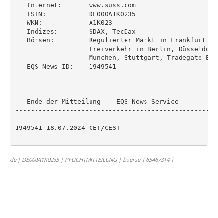
   Internet:       www.suss.com

   ISIN:           DE000A1K0235

   WKN:            A1K023

   Indizes:        SDAX, TecDax

   Börsen:         Regulierter Markt in Frankfurt (P
                   Freiverkehr in Berlin, Düsseldorf
                   München, Stuttgart, Tradegate Exch
   EQS News ID:    1949541

   Ende der Mitteilung    EQS News-Service

----------------------------------------------------
1949541 18.07.2024 CET/CEST

de | DE000A1K0235 | PFLICHTMITTEILUNG | boerse | 65467314 |