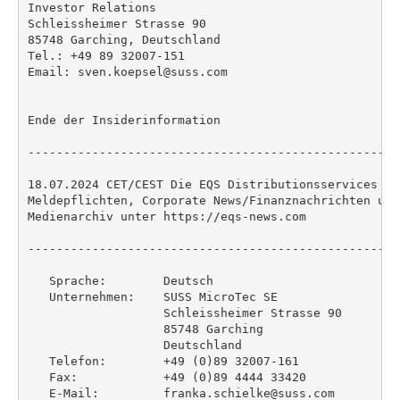
Investor Relations

Schleissheimer Strasse 90

85748 Garching, Deutschland

Tel.: +49 89 32007-151

Email: sven.koepsel@suss.com

Ende der Insiderinformation

----------------------------------------------------
18.07.2024 CET/CEST Die EQS Distributionsservices um
Meldepflichten, Corporate News/Finanznachrichten und
Medienarchiv unter https://eqs-news.com

----------------------------------------------------
   Sprache:        Deutsch

   Unternehmen:    SUSS MicroTec SE

                   Schleissheimer Strasse 90

                   85748 Garching

                   Deutschland

   Telefon:        +49 (0)89 32007-161

   Fax:            +49 (0)89 4444 33420

   E-Mail:         franka.schielke@suss.com
