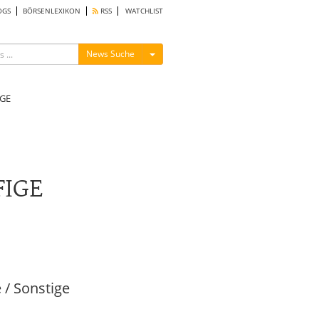
OGS
BÖRSENLEXIKON
RSS
WATCHLIST
Menü ein-/ausblenden
News Suche
GE
FIGE
 / Sonstige