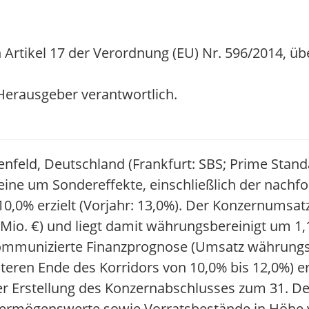
 Artikel 17 der Verordnung (EU) Nr. 596/2014, üb
/ Herausgeber verantwortlich.
enfeld, Deutschland (Frankfurt: SBS; Prime Stand
eine um Sondereffekte, einschließlich der nachfo
,0% erzielt (Vorjahr: 13,0%). Der Konzernumsatz
6 Mio. €) und liegt damit währungsbereinigt um 1,
kommunizierte Finanzprognose (Umsatz währungsb
teren Ende des Korridors von 10,0% bis 12,0%) er
er Erstellung des Konzernabschlusses zum 31. 
ermögenswerte sowie Vorratsbestände in Höhe v