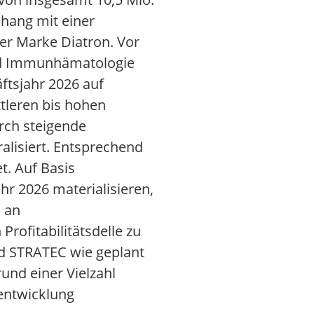
hang mit einer
er Marke Diatron. Vor
nd Immunhämatologie
ftsjahr 2026 auf
tleren bis hohen
urch steigende
ralisiert. Entsprechend
t. Auf Basis
r 2026 materialisieren,
s an
ofitabilitätsdelle zu
rd STRATEC wie geplant
und einer Vielzahl
entwicklung