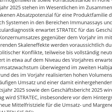
sjahr 2025 stehen im Wesentlichen im Zusammen
enen Absatzpotenzial für eine Produktfamilie d
nach Systemen in den Bereichen Immunassays u
kulardiagnostik erwartet STRATEC für das Geschä
Konzernumsatzes gegenüber dem Vorjahr im mit
ierenden Skaleneffekte werden voraussichtlich d
tischer Konflikte, teilweise bis vollständig neut
ert in etwa auf dem Niveau des Vorjahres erwarte
 Umsatzwachstum überwiegend im zweiten Halbjah
grund des im Vorjahr realisierten hohen Volumen
ufigen Umsatz und einer damit einhergehenden Pr
äftsjahr 2025 sowie den Geschäftsbericht 2025 wi
Tag wird STRATEC, insbesondere vor dem Hintergr
ue Mittelfristziele für die Umsatz- und Margen