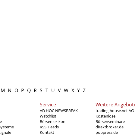
M
N
O
P
Q
R
S
T
U
V
W
X
Y
Z
Service
Weitere Angebot
AD HOC NEWSBREAK
trading-house.net AG
Watchlist
Kostenlose
e
Börsenlexikon
Börsenseminare
systeme
RSS_Feeds
direktbroker.de
ignale
Kontakt
poppress.de