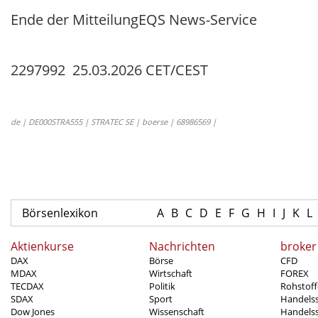
Ende der Mitteilung
EQS News-Service
2297992 25.03.2026 CET/CEST
de | DE000STRA555 | STRATEC SE | boerse | 68986569 |
Börsenlexikon
A
B
C
D
E
F
G
H
I
J
K
L
Aktienkurse
Nachrichten
broker
DAX
Börse
CFD
MDAX
Wirtschaft
FOREX
TECDAX
Politik
Rohstoff
SDAX
Sport
Handels
Dow Jones
Wissenschaft
Handelss