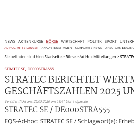
NEWS
AKTIENKURSE
BÖRSE
WIRTSCHAFT
POLITIK
SPORT
UNTER
AD HOC MITTEILUNGEN
ANALYSTENSTIMMEN
CORPORATE NEWS
DIRECTORS' DEALIN
Sie befinden sind hier:
Startseite
>
Börse
>
Ad Hoc Mitteilungen
>
STRATE
,
STRATEC SE
DE000STRA555
STRATEC BERICHTET WERT
GESCHÄFTSZAHLEN 2025 UN
Veröffentlicht am: 25.03.2026 um 19:41 Uhr | dgap.de
STRATEC SE / DE000STRA555
EQS-Ad-hoc: STRATEC SE / Schlagwort(e): Erhe