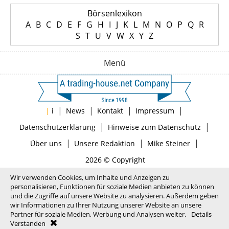
Börsenlexikon
A
B
C
D
E
F
G
H
I
J
K
L
M
N
O
P
Q
R
S
T
U
V
W
X
Y
Z
Menü
|
|
|
|
|
i
News
Kontakt
Impressum
|
|
Datenschutzerklärung
Hinweise zum Datenschutz
|
|
|
Über uns
Unsere Redaktion
Mike Steiner
2026 © Copyright
Wir verwenden Cookies, um Inhalte und Anzeigen zu
personalisieren, Funktionen für soziale Medien anbieten zu können
und die Zugriffe auf unsere Website zu analysieren. Außerdem geben
wir Informationen zu Ihrer Nutzung unserer Website an unsere
Partner für soziale Medien, Werbung und Analysen weiter.
Details
Verstanden