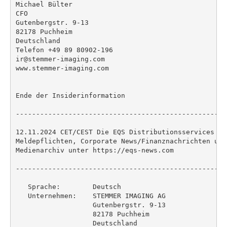
Michael Bülter

CFO

Gutenbergstr. 9-13

82178 Puchheim

Deutschland

Telefon +49 89 80902-196

ir@stemmer-imaging.com

www.stemmer-imaging.com

Ende der Insiderinformation

----------------------------------------------------
12.11.2024 CET/CEST Die EQS Distributionsservices um
Meldepflichten, Corporate News/Finanznachrichten und
Medienarchiv unter https://eqs-news.com

----------------------------------------------------
   Sprache:        Deutsch

   Unternehmen:    STEMMER IMAGING AG

                   Gutenbergstr. 9-13

                   82178 Puchheim

                   Deutschland
