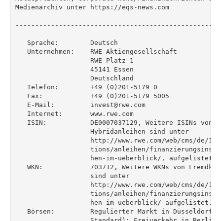
Medienarchiv unter https://eqs-news.com

----------------------------------------------------
   Sprache:        Deutsch

   Unternehmen:    RWE Aktiengesellschaft

                   RWE Platz 1

                   45141 Essen

                   Deutschland

   Telefon:        +49 (0)201-5179 0

   Fax:            +49 (0)201-5179 5005

   E-Mail:         invest@rwe.com

   Internet:       www.rwe.com

   ISIN:           DE0007037129, Weitere ISINs von F
                   Hybridanleihen sind unter

                   http://www.rwe.com/web/cms/de/177
                   tions/anleihen/finanzierungsinstr
                   hen-im-ueberblick/, aufgelistet.,

   WKN:            703712, Weitere WKNs von Fremdkap
                   sind unter

                   http://www.rwe.com/web/cms/de/177
                   tions/anleihen/finanzierungsinstr
                   hen-im-ueberblick/ aufgelistet.

   Börsen:         Regulierter Markt in Düsseldorf, 
                   Standard); Freiverkehr in Berlin,