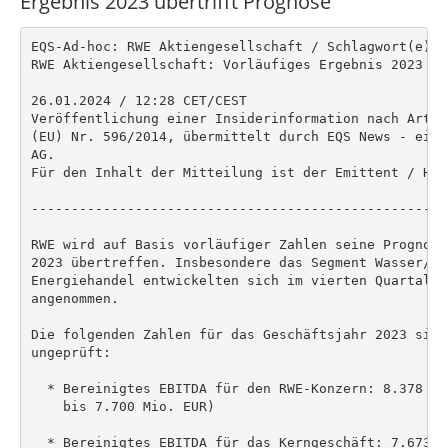
Ergebnis 2023 übertrifft Prognose
EQS-Ad-hoc: RWE Aktiengesellschaft / Schlagwort(e): 
RWE Aktiengesellschaft: Vorläufiges Ergebnis 2023 üb
26.01.2024 / 12:28 CET/CEST

Veröffentlichung einer Insiderinformation nach Artik
(EU) Nr. 596/2014, übermittelt durch EQS News - ein 
AG.

Für den Inhalt der Mitteilung ist der Emittent / Her
----------------------------------------------------
RWE wird auf Basis vorläufiger Zahlen seine Prognose
2023 übertreffen. Insbesondere das Segment Wasser/Bi
Energiehandel entwickelten sich im vierten Quartal 2
angenommen.

Die folgenden Zahlen für das Geschäftsjahr 2023 sind
ungeprüft:

  * Bereinigtes EBITDA für den RWE-Konzern: 8.378 Mi
    bis 7.700 Mio. EUR)

  * Bereinigtes EBITDA für das Kerngeschäft: 7.673 M