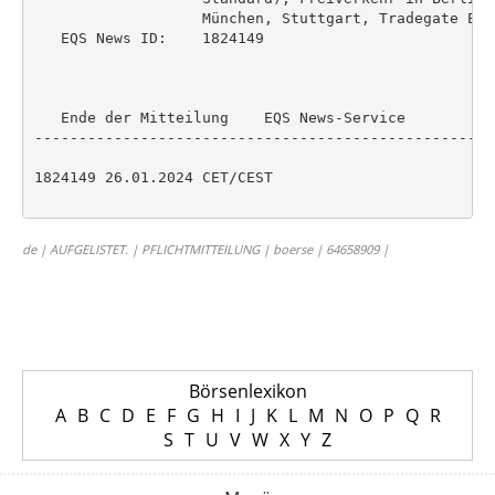
                   München, Stuttgart, Tradegate Exc
   EQS News ID:    1824149

   Ende der Mitteilung    EQS News-Service

----------------------------------------------------
1824149 26.01.2024 CET/CEST

de | AUFGELISTET. | PFLICHTMITTEILUNG | boerse | 64658909 |
Börsenlexikon
A
B
C
D
E
F
G
H
I
J
K
L
M
N
O
P
Q
R
S
T
U
V
W
X
Y
Z