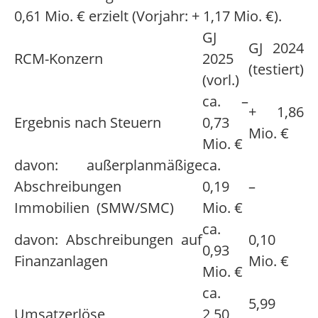
0,61 Mio. € erzielt (Vorjahr: + 1,17 Mio. €).
GJ
GJ 2024
RCM-Konzern
2025
(testiert)
(vorl.)
ca. –
+ 1,86
Ergebnis nach Steuern
0,73
Mio. €
Mio. €
davon: außerplanmäßige
ca.
Abschreibungen
0,19
–
Immobilien (SMW/SMC)
Mio. €
ca.
davon: Abschreibungen auf
0,10
0,93
Finanzanlagen
Mio. €
Mio. €
ca.
5,99
Umsatzerlöse
2,50