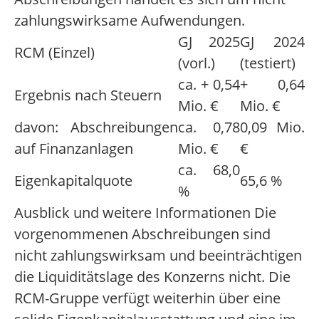
zahlungswirksame Aufwendungen.
GJ 2025
GJ 2024
RCM (Einzel)
(vorl.)
(testiert)
ca. + 0,54
+ 0,64
Ergebnis nach Steuern
Mio. €
Mio. €
davon: Abschreibungen
ca. 0,78
0,09 Mio.
auf Finanzanlagen
Mio. €
€
ca. 68,0
Eigenkapitalquote
65,6 %
%
Ausblick und weitere Informationen Die
vorgenommenen Abschreibungen sind
nicht zahlungswirksam und beeinträchtigen
die Liquiditätslage des Konzerns nicht. Die
RCM-Gruppe verfügt weiterhin über eine