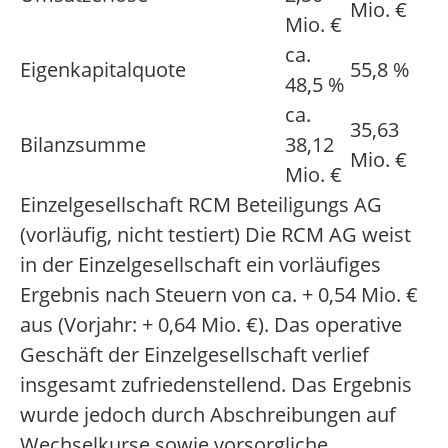
Mio. €
Mio. €
ca.
Eigenkapitalquote
55,8 %
48,5 %
ca.
35,63
Bilanzsumme
38,12
Mio. €
Mio. €
Einzelgesellschaft RCM Beteiligungs AG
(vorläufig, nicht testiert) Die RCM AG weist
in der Einzelgesellschaft ein vorläufiges
Ergebnis nach Steuern von ca. + 0,54 Mio. €
aus (Vorjahr: + 0,64 Mio. €). Das operative
Geschäft der Einzelgesellschaft verlief
insgesamt zufriedenstellend. Das Ergebnis
wurde jedoch durch Abschreibungen auf
Wechselkurse sowie vorsorgliche