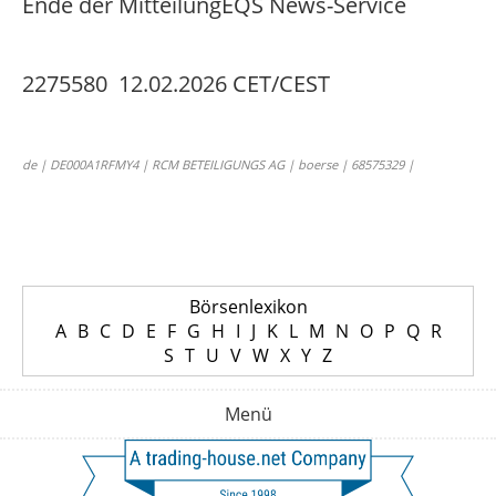
Ende der Mitteilung
EQS News-Service
2275580 12.02.2026 CET/CEST
de | DE000A1RFMY4 | RCM BETEILIGUNGS AG | boerse | 68575329 |
Börsenlexikon
A
B
C
D
E
F
G
H
I
J
K
L
M
N
O
P
Q
R
S
T
U
V
W
X
Y
Z
Menü