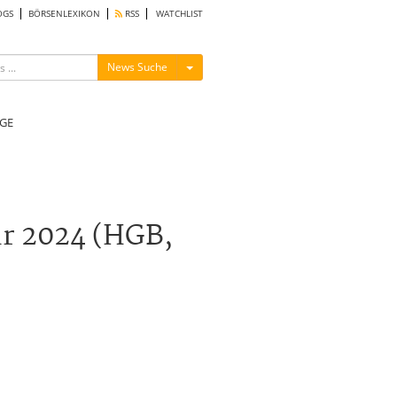
OGS
BÖRSENLEXIKON
RSS
WATCHLIST
Menü ein-/ausblenden
News Suche
GE
hr 2024 (HGB,