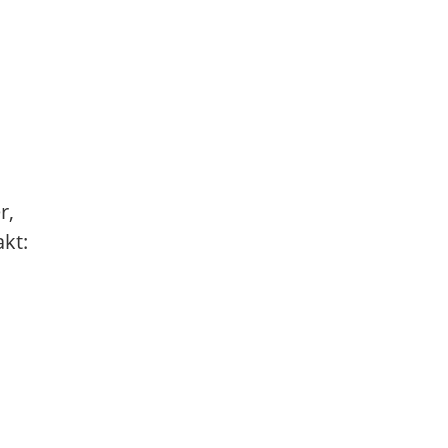
r,
kt: