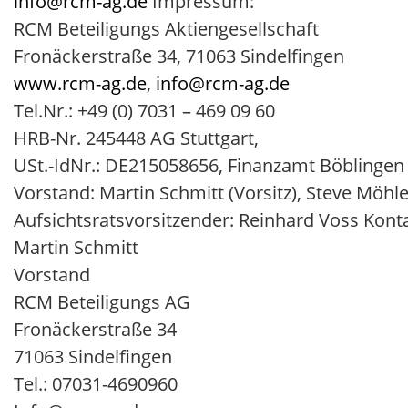
info@rcm-ag.de
Impressum:
RCM Beteiligungs Aktiengesellschaft
Fronäckerstraße 34, 71063 Sindelfingen
www.rcm-ag.de
,
info@rcm-ag.de
Tel.Nr.: +49 (0) 7031 – 469 09 60
HRB-Nr. 245448 AG Stuttgart,
USt.-IdNr.: DE215058656, Finanzamt Böblingen
Vorstand: Martin Schmitt (Vorsitz), Steve Möhle
Aufsichtsratsvorsitzender: Reinhard Voss Konta
Martin Schmitt
Vorstand
RCM Beteiligungs AG
Fronäckerstraße 34
71063 Sindelfingen
Tel.: 07031-4690960