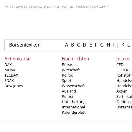
de | DE000A1RFMY4 | RCM BETEILIGUNGS AG | boerse | 66830486 |
Börsenlexikon
A
B
C
D
E
F
G
H
I
J
K
L
Aktienkurse
Nachrichten
broker
DAX
Börse
CFD
MDAX
Wirtschaft
FOREX
TECDAX
Politik
Rohstoff
SDAX
Sport
Handels
Dow Jones
Wissenschaft
Handelss
Ausland
Aktien
Polizei
Zertifika
Unterhaltung
Options
International
Börsens
Kalenderblatt