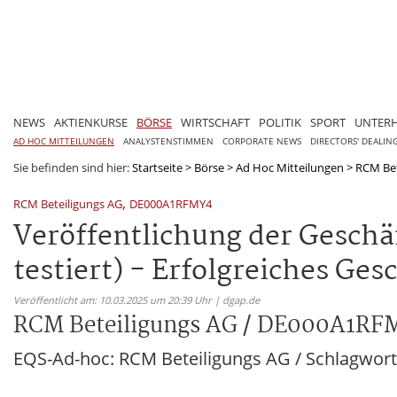
NEWS
AKTIENKURSE
BÖRSE
WIRTSCHAFT
POLITIK
SPORT
UNTER
AD HOC MITTEILUNGEN
ANALYSTENSTIMMEN
CORPORATE NEWS
DIRECTORS' DEALIN
Sie befinden sind hier:
Startseite
>
Börse
>
Ad Hoc Mitteilungen
>
RCM Bet
,
RCM Beteiligungs AG
DE000A1RFMY4
Veröffentlichung der Geschä
testiert) - Erfolgreiches Ges
Veröffentlicht am: 10.03.2025 um 20:39 Uhr | dgap.de
RCM Beteiligungs AG / DE000A1RF
EQS-Ad-hoc: RCM Beteiligungs AG / Schlagwort(