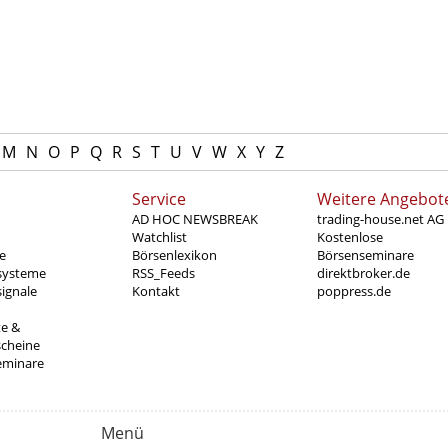
M
N
O
P
Q
R
S
T
U
V
W
X
Y
Z
Service
Weitere Angebot
AD HOC NEWSBREAK
trading-house.net AG
Watchlist
Kostenlose
e
Börsenlexikon
Börsenseminare
systeme
RSS_Feeds
direktbroker.de
ignale
Kontakt
poppress.de
te &
scheine
eminare
Menü