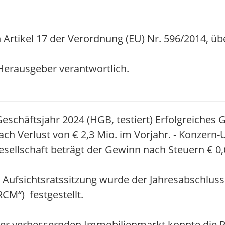
 Artikel 17 der Verordnung (EU) Nr. 596/2014, üb
/ Herausgeber verantwortlich.
eschäftsjahr 2024 (HGB, testiert) Erfolgreiches G
ch Verlust von € 2,3 Mio. im Vorjahr. - Konzern
lgesellschaft beträgt der Gewinn nach Steuern € 0
Aufsichtsratssitzung wurde der Jahresabschlus
RCM“) festgestellt.
eder verbessernden Immobilienmarkt konnte die