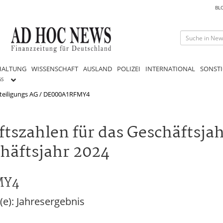
BL
HALTUNG
WISSENSCHAFT
AUSLAND
POLIZEI
INTERNATIONAL
SONSTI
GS
eiligungs AG / DE000A1RFMY4
ftszahlen für das Geschäftsja
chäftsjahr 2024
MY4
e): Jahresergebnis