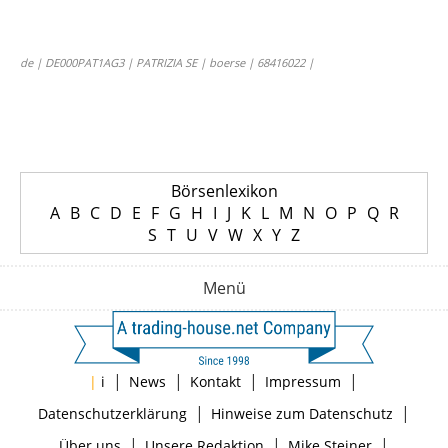
de | DE000PAT1AG3 | PATRIZIA SE | boerse | 68416022 |
Börsenlexikon
A
B
C
D
E
F
G
H
I
J
K
L
M
N
O
P
Q
R
S
T
U
V
W
X
Y
Z
Menü
|
|
|
|
|
i
News
Kontakt
Impressum
|
|
Datenschutzerklärung
Hinweise zum Datenschutz
|
|
|
Über uns
Unsere Redaktion
Mike Steiner