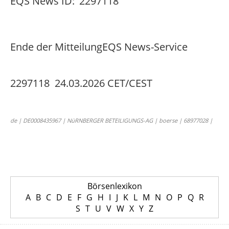
EQS News ID:
2297118
Ende der Mitteilung
EQS News-Service
2297118 24.03.2026 CET/CEST
de | DE0008435967 | NüRNBERGER BETEILIGUNGS-AG | boerse | 68977028 |
Börsenlexikon
A
B
C
D
E
F
G
H
I
J
K
L
M
N
O
P
Q
R
S
T
U
V
W
X
Y
Z