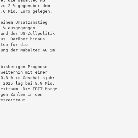
et die Nabaltec AG

zu 2 % gegenüber dem

,6 Mio. Euro gelegen.

einem Umsatzanstieg

 % ausgegangen.

und der US-Zollpolitik

us. Darüber hinaus

ten für die

ung der Nabaltec AG im

bisherigen Prognose

weiterhin mit einer

0,8 % im Geschäftsjahr

 2025 lag bei 8,9 Mio.

eitraum. Die EBIT-Marge

gen Zahlen in den

eszeitraum.
