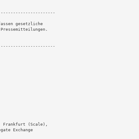
----------------------

assen gesetzliche

Pressemitteilungen.

----------------------

 Frankfurt (Scale),

gate Exchange
