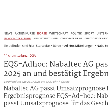
NEWS
AKTIENKURSE
BÖRSE
WIRTSCHAFT
POLITIK
SPORT
UNTER
AD HOC MITTEILUNGEN
ANALYSTENSTIMMEN
CORPORATE NEWS
DIRECTORS' DEALIN
Sie befinden sind hier:
Startseite
>
Börse
>
Ad Hoc Mitteilungen
>
Nabalte
,
Pflichtmitteilung
DGA
EQS-Adhoc: Nabaltec AG pas
2025 an und bestätigt Ergeb
Veröffentlicht am: 24.07.2025 um 13:39 Uhr | dpa.de
Nabaltec AG passt Umsatzprognose fü
Ergebnisprognose EQS-Ad-hoc: Naba
passt Umsatzprognose für das Gesch