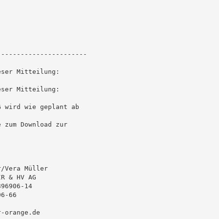
----------------------

ser Mitteilung:

ser Mitteilung:

 wird wie geplant ab

 zum Download zur

/Vera Müller

R & HV AG

96906-14

6-66

-orange.de
