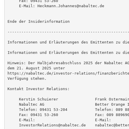
     Fax: 09431 53-260

     E-Mail: Heckmann.Johannes@nabaltec.de

Ende der Insiderinformation

-----------------------------------------------------
Informationen und Erläuterungen des Emittenten zu die
Informationen und Erläuterungen des Emittenten zu die
Hinweis: Der Halbjahresabschluss 2025 der Nabaltec AG
dem 21. August 2025 unter

https://nabaltec.de/investor-relations/finanzberichte
Verfügung stehen.

Kontakt Investor Relations:

     Kerstin Schuierer                Frank Ostermair
     Nabaltec AG                      Better Orange I
     Telefon: 09431 53-204            Telefon: 089 88
     Fax: 09431 53-260                Fax: 089 889690
     E-Mail:                          E-Mail:

     InvestorRelations@nabaltec.de    nabaltec@better