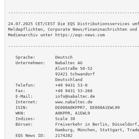
-----------------------------------------------------
24.07.2025 CET/CEST Die EQS Distributionsservices umf
Meldepflichten, Corporate News/Finanznachrichten und 
Medienarchiv unter https://eqs-news.com

-----------------------------------------------------
   Sprache:        Deutsch

   Unternehmen:    Nabaltec AG

                   Alustraße 50-52

                   92421 Schwandorf

                   Deutschland

   Telefon:        +49 9431 53-0

   Fax:            +49 9431 53-260

   E-Mail:         info@nabaltec.de

   Internet:       www.nabaltec.de

   ISIN:           DE000A0KPPR7, DE000A1EWL99

   WKN:            A0KPPR, A1EWL9

   Indizes:        Scale 30

   Börsen:         Freiverkehr in Berlin, Düsseldorf,
                   Hamburg, München, Stuttgart, Trade
   EQS News ID:    2174282
