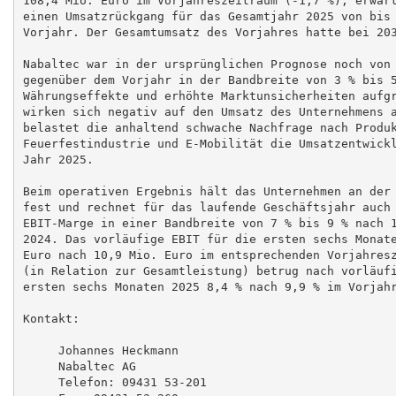
108,4 Mio. Euro im Vorjahreszeitraum (-1,7 %), erwart
einen Umsatzrückgang für das Gesamtjahr 2025 von bis 
Vorjahr. Der Gesamtumsatz des Vorjahres hatte bei 203
Nabaltec war in der ursprünglichen Prognose noch von 
gegenüber dem Vorjahr in der Bandbreite von 3 % bis 5
Währungseffekte und erhöhte Marktunsicherheiten aufgr
wirken sich negativ auf den Umsatz des Unternehmens a
belastet die anhaltend schwache Nachfrage nach Produk
Feuerfestindustrie und E-Mobilität die Umsatzentwickl
Jahr 2025.

Beim operativen Ergebnis hält das Unternehmen an der 
fest und rechnet für das laufende Geschäftsjahr auch 
EBIT-Marge in einer Bandbreite von 7 % bis 9 % nach 1
2024. Das vorläufige EBIT für die ersten sechs Monate
Euro nach 10,9 Mio. Euro im entsprechenden Vorjahresz
(in Relation zur Gesamtleistung) betrug nach vorläufi
ersten sechs Monaten 2025 8,4 % nach 9,9 % im Vorjahr
Kontakt:

     Johannes Heckmann

     Nabaltec AG

     Telefon: 09431 53-201
