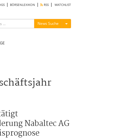
OGS
BÖRSENLEXIKON
RSS
WATCHLIST
Menü ein-/ausblenden
News Suche
GE
schäftsjahr
ätigt
derung Nabaltec AG
nisprognose