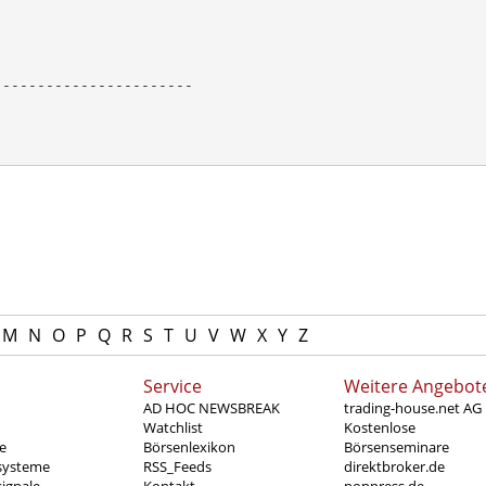
----------------------

M
N
O
P
Q
R
S
T
U
V
W
X
Y
Z
Service
Weitere Angebot
AD HOC NEWSBREAK
trading-house.net AG
Watchlist
Kostenlose
e
Börsenlexikon
Börsenseminare
systeme
RSS_Feeds
direktbroker.de
ignale
Kontakt
poppress.de