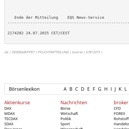
   Ende der Mitteilung    EQS News-Service

-----------------------------------------------------
2174282 24.07.2025 CET/CEST

de | DE000A0KPPR7 | PFLICHTMITTEILUNG | boerse | 67813373 |
Börsenlexikon
A
B
C
D
E
F
G
H
I
J
K
L
Aktienkurse
Nachrichten
broker
DAX
Börse
CFD
MDAX
Wirtschaft
FOREX
TECDAX
Politik
Rohstoff
SDAX
Sport
Handels
Dow Jones
Wissenschaft
Handelss