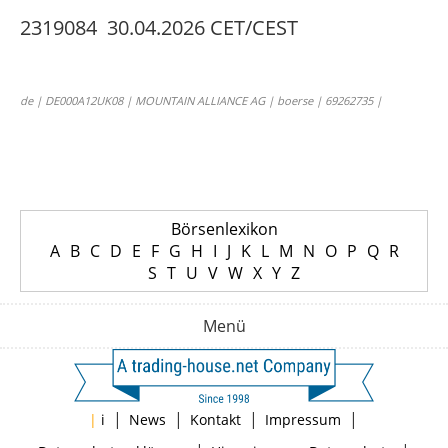
2319084 30.04.2026 CET/CEST
de | DE000A12UK08 | MOUNTAIN ALLIANCE AG | boerse | 69262735 |
Börsenlexikon
A
B
C
D
E
F
G
H
I
J
K
L
M
N
O
P
Q
R
S
T
U
V
W
X
Y
Z
Menü
|
|
|
|
|
i
News
Kontakt
Impressum