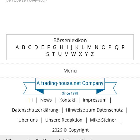
de | boerse | 64464854 |
Börsenlexikon
A
B
C
D
E
F
G
H
I
J
K
L
M
N
O
P
Q
R
S
T
U
V
W
X
Y
Z
Menü
|
|
|
|
|
i
News
Kontakt
Impressum
|
|
Datenschutzerklärung
Hinweise zum Datenschutz
|
|
|
Über uns
Unsere Redaktion
Mike Steiner
2026 © Copyright