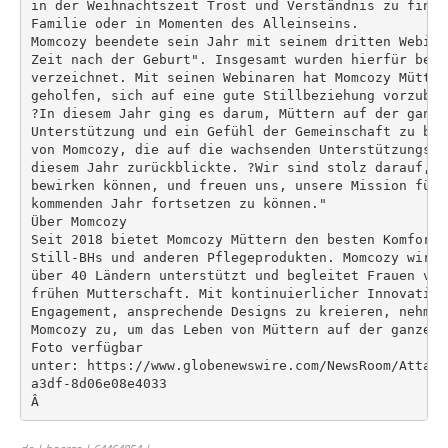
in der Weihnachtszeit Trost und Verständnis zu finde
Familie oder in Momenten des Alleinseins.

Momcozy beendete sein Jahr mit seinem dritten Webina
Zeit nach der Geburt". Insgesamt wurden hierfür bere
verzeichnet. Mit seinen Webinaren hat Momcozy Mütter
geholfen, sich auf eine gute Stillbeziehung vorzubere
?In diesem Jahr ging es darum, Müttern auf der ganze
Unterstützung und ein Gefühl der Gemeinschaft zu bie
von Momcozy, die auf die wachsenden Unterstützungsin
diesem Jahr zurückblickte. ?Wir sind stolz darauf, d
bewirken können, und freuen uns, unsere Mission für 
kommenden Jahr fortsetzen zu können."

Über Momcozy

Seit 2018 bietet Momcozy Müttern den besten Komfort 
Still-BHs und anderen Pflegeprodukten. Momcozy wird 
über 40 Ländern unterstützt und begleitet Frauen von
frühen Mutterschaft. Mit kontinuierlicher Innovation
Engagement, ansprechende Designs zu kreieren, nehmen
Momcozy zu, um das Leben von Müttern auf der ganzen 
Foto verfügbar

unter: https://www.globenewswire.com/NewsRoom/Attach
a3df-8d06e08e4033

Â