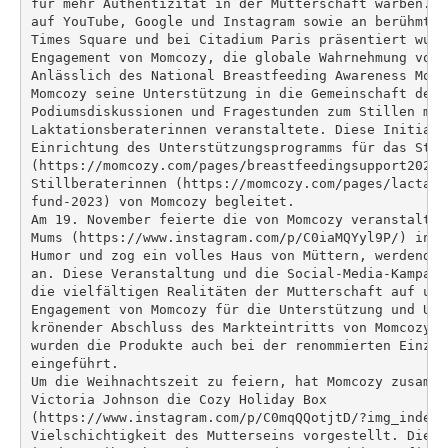
für mehr Authentizität in der Mutterschaft warben. D
auf YouTube, Google und Instagram sowie an berühmten
Times Square und bei Citadium Paris präsentiert wurd
Engagement von Momcozy, die globale Wahrnehmung von 
Anlässlich des National Breastfeeding Awareness Mont
Momcozy seine Unterstützung in die Gemeinschaft der 
Podiumsdiskussionen und Fragestunden zum Stillen mit 
Laktationsberaterinnen veranstaltete. Diese Initiati
Einrichtung des Unterstützungsprogramms für das Still
(https://momcozy.com/pages/breastfeedingsupport2023)
Stillberaterinnen (https://momcozy.com/pages/lactati
fund-2023) von Momcozy begleitet.

Am 19. November feierte die von Momcozy veranstaltet
Mums (https://www.instagram.com/p/C0iaMQYyl9P/) in L
Humor und zog ein volles Haus von Müttern, werdenden
an. Diese Veranstaltung und die Social-Media-Kampagn
die vielfältigen Realitäten der Mutterschaft auf und
Engagement von Momcozy für die Unterstützung und Una
krönender Abschluss des Markteintritts von Momcozy i
wurden die Produkte auch bei der renommierten Einzel
eingeführt.

Um die Weihnachtszeit zu feiern, hat Momcozy zusamme
Victoria Johnson die Cozy Holiday Box

(https://www.instagram.com/p/C0mqQQotjtD/?img_index=
Vielschichtigkeit des Mutterseins vorgestellt. Diese