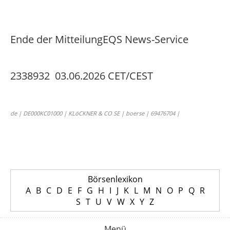
Ende der Mitteilung
EQS News-Service
2338932 03.06.2026 CET/CEST
de | DE000KC01000 | KLöCKNER & CO SE | boerse | 69476704 |
Börsenlexikon
A
B
C
D
E
F
G
H
I
J
K
L
M
N
O
P
Q
R
S
T
U
V
W
X
Y
Z
Menü