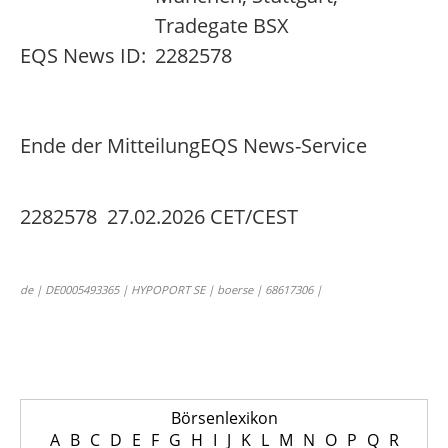
Tradegate BSX
EQS News ID:
2282578
Ende der Mitteilung
EQS News-Service
2282578 27.02.2026 CET/CEST
de | DE0005493365 | HYPOPORT SE | boerse | 68617306 |
Börsenlexikon
A
B
C
D
E
F
G
H
I
J
K
L
M
N
O
P
Q
R