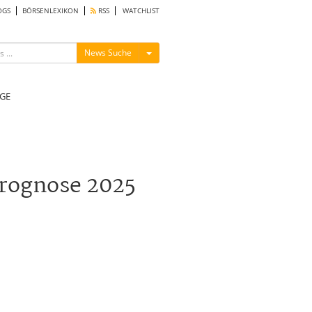
OGS
BÖRSENLEXIKON
RSS
WATCHLIST
Menü ein-/ausblenden
News Suche
GE
Prognose 2025