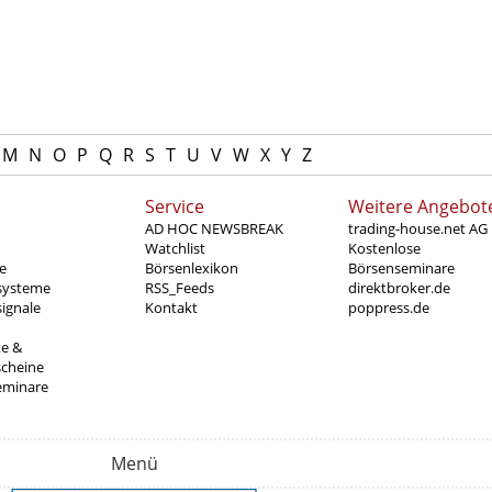
M
N
O
P
Q
R
S
T
U
V
W
X
Y
Z
Service
Weitere Angebot
AD HOC NEWSBREAK
trading-house.net AG
Watchlist
Kostenlose
e
Börsenlexikon
Börsenseminare
systeme
RSS_Feeds
direktbroker.de
ignale
Kontakt
poppress.de
te &
scheine
eminare
Menü