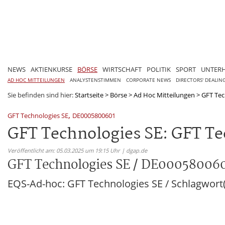
NEWS
AKTIENKURSE
BÖRSE
WIRTSCHAFT
POLITIK
SPORT
UNTER
AD HOC MITTEILUNGEN
ANALYSTENSTIMMEN
CORPORATE NEWS
DIRECTORS' DEALIN
Sie befinden sind hier:
Startseite
>
Börse
>
Ad Hoc Mitteilungen
>
GFT Tec
,
GFT Technologies SE
DE0005800601
GFT Technologies SE: GFT Te
Veröffentlicht am: 05.03.2025 um 19:15 Uhr | dgap.de
GFT Technologies SE / DE00058006
EQS-Ad-hoc: GFT Technologies SE / Schlagwort