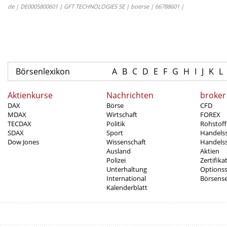
de | DE0005800601 | GFT TECHNOLOGIES SE | boerse | 66788601 |
Börsenlexikon
A
B
C
D
E
F
G
H
I
J
K
L
Aktienkurse
Nachrichten
broker
DAX
Börse
CFD
MDAX
Wirtschaft
FOREX
TECDAX
Politik
Rohstoff
SDAX
Sport
Handels
Dow Jones
Wissenschaft
Handelss
Ausland
Aktien
Polizei
Zertifika
Unterhaltung
Options
International
Börsens
Kalenderblatt