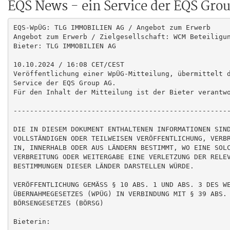
EQS News - ein Service der EQS Gro
EQS-WpÜG: TLG IMMOBILIEN AG / Angebot zum Erwerb

Angebot zum Erwerb / Zielgesellschaft: WCM Beteiligun
Bieter: TLG IMMOBILIEN AG

10.10.2024 / 16:08 CET/CEST

Veröffentlichung einer WpÜG-Mitteilung, übermittelt d
Service der EQS Group AG.

Für den Inhalt der Mitteilung ist der Bieter verantwo
-----------------------------------------------------
DIE IN DIESEM DOKUMENT ENTHALTENEN INFORMATIONEN SIND
VOLLSTÄNDIGEN ODER TEILWEISEN VERÖFFENTLICHUNG, VERBR
IN, INNERHALB ODER AUS LÄNDERN BESTIMMT, WO EINE SOLC
VERBREITUNG ODER WEITERGABE EINE VERLETZUNG DER RELEV
BESTIMMUNGEN DIESER LÄNDER DARSTELLEN WÜRDE.

VERÖFFENTLICHUNG GEMÄSS § 10 ABS. 1 UND ABS. 3 DES WE
ÜBERNAHMEGESETZES (WPÜG) IN VERBINDUNG MIT § 39 ABS. 
BÖRSENGESETZES (BÖRSG)

Bieterin:
