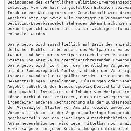
Bedingungen des öffentlichen Delisting-Erwerbsangebot
zulässig, von den hier dargestellten Eckdaten abzuwei
Inhabern von Wertpapieren der Gesellschaft wird dring
Angebotsunterlage sowie alle sonstigen im Zusammenhan
Delisting-Erwerbsangebot stehenden Bekanntmachungen z
bekannt gemacht worden sind, da sie wichtige Informat
enthalten werden.

Das Angebot wird ausschließlich auf Basis der anwendb
deutschen Rechts, insbesondere des Wertpapiererwerbs-
(WpÜG), und bestimmten wertpapierrechtlichen Bestimmu
Staaten von Amerika zu grenzüberschreitenden Erwerbsa
Das Angebot wird nicht nach den rechtlichen Vorgaben 
als der Bundesrepublik Deutschland oder der Vereinigt
(soweit anwendbar) durchgeführt werden. Dementspreche
Bekanntmachungen, Anmeldungen, Zulassungen oder Geneh
Angebot außerhalb der Bundesrepublik Deutschland eing
oder gewährt. Investoren und Inhaber von Wertpapieren
können nicht darauf vertrauen, durch die Anlegerschut
irgendeiner anderen Rechtsordnung als der Bundesrepub
der Vereinigten Staaten von Amerika (soweit anwendbar
Vorbehaltlich der in der Angebotsunterlage beschriebe
gegebenenfalls von den jeweiligen Aufsichtsbehörden z
Ausnahmegenehmigungen wird weder mittelbar noch unmit
Erwerbsangebot in jenen Rechtsordnungen unterbreitet 