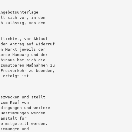
ngebotsunterlage

lt sich vor, in den

h zulässig, von den

flichtet, vor Ablauf

den Antrag auf Widerruf

n Markt jeweils der

örse Hamburg und der

hinaus hat sich die

zumutbaren Maßnahmen zu

Freiverkehr zu beenden,

 erfolgt ist.

szwecken und stellt

zum Kauf von

dingungen und weitere

Bestimmungen werden

anstalt für

e mitgeteilt werden.

immungen und
