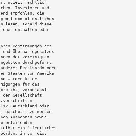
s, soweit rechtlich

chen. Investoren und

end empfohlen, die

g mit dem öffentlichen

u lesen, sobald diese

ionen enthalten oder

aren Bestimmungen des

 und Übernahmegesetzes

ngen der Vereinigten

ngeboten durchgeführt.

anderer Rechtsordnungen

en Staaten von Amerika

nd wurden keine

migungen für das

ereicht, veranlasst

 der Gesellschaft

zvorschriften

lik Deutschland oder

) geschützt zu werden.

nen Ausnahmen sowie

u erteilenden

telbar ein öffentliches

werden, in der dies
