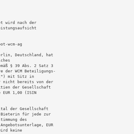
t wird nach der

istungsaufsicht

ot-wcm-ag

rlin, Deutschland, hat

ches

mäß § 39 Abs. 2 Satz 3

e der WCM Beteiligungs-

") mit Sitz in

 nicht bereits von der

tien der Gesellschaft

 EUR 1,00 (ISIN

tal der Gesellschaft

Bieterin für jede zur

timmung des

Angebotsunterlage, EUR

ird keine
