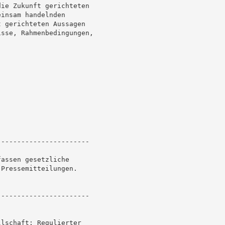
ie Zukunft gerichteten

insam handelnden

 gerichteten Aussagen

sse, Rahmenbedingungen,

----------------------

assen gesetzliche

Pressemitteilungen.

----------------------

lschaft: Regulierter
