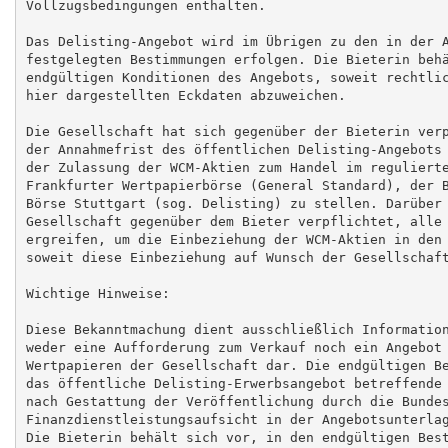
Vollzugsbedingungen enthalten.

Das Delisting-Angebot wird im Übrigen zu den in der A
festgelegten Bestimmungen erfolgen. Die Bieterin behä
endgültigen Konditionen des Angebots, soweit rechtlic
hier dargestellten Eckdaten abzuweichen.

Die Gesellschaft hat sich gegenüber der Bieterin verp
der Annahmefrist des öffentlichen Delisting-Angebots 
der Zulassung der WCM-Aktien zum Handel im regulierte
Frankfurter Wertpapierbörse (General Standard), der B
Börse Stuttgart (sog. Delisting) zu stellen. Darüber 
Gesellschaft gegenüber dem Bieter verpflichtet, alle 
ergreifen, um die Einbeziehung der WCM-Aktien in den 
soweit diese Einbeziehung auf Wunsch der Gesellschaft
Wichtige Hinweise:

Diese Bekanntmachung dient ausschließlich Information
weder eine Aufforderung zum Verkauf noch ein Angebot 
Wertpapieren der Gesellschaft dar. Die endgültigen Be
das öffentliche Delisting-Erwerbsangebot betreffende 
nach Gestattung der Veröffentlichung durch die Bundes
Finanzdienstleistungsaufsicht in der Angebotsunterlag
Die Bieterin behält sich vor, in den endgültigen Best