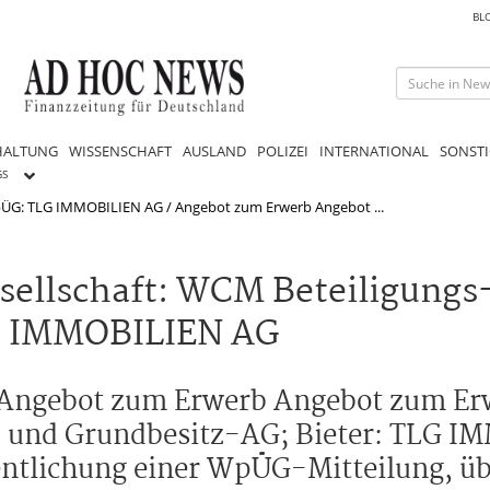
BL
HALTUNG
WISSENSCHAFT
AUSLAND
POLIZEI
INTERNATIONAL
SONSTI
GS
G: TLG IMMOBILIEN AG / Angebot zum Erwerb Angebot ...
sellschaft: WCM Beteiligungs
LG IMMOBILIEN AG
ngebot zum Erwerb Angebot zum Erw
s- und Grundbesitz-AG; Bieter: TLG 
entlichung einer WpÜG-Mitteilung, üb