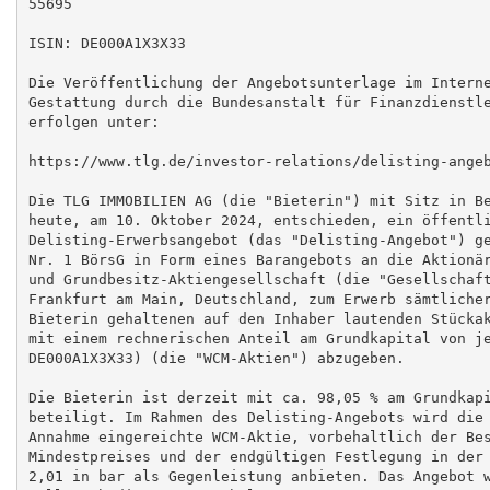
55695

ISIN: DE000A1X3X33

Die Veröffentlichung der Angebotsunterlage im Interne
Gestattung durch die Bundesanstalt für Finanzdienstle
erfolgen unter:

https://www.tlg.de/investor-relations/delisting-angeb
Die TLG IMMOBILIEN AG (die "Bieterin") mit Sitz in Be
heute, am 10. Oktober 2024, entschieden, ein öffentli
Delisting-Erwerbsangebot (das "Delisting-Angebot") ge
Nr. 1 BörsG in Form eines Barangebots an die Aktionär
und Grundbesitz-Aktiengesellschaft (die "Gesellschaft
Frankfurt am Main, Deutschland, zum Erwerb sämtlicher
Bieterin gehaltenen auf den Inhaber lautenden Stückak
mit einem rechnerischen Anteil am Grundkapital von je
DE000A1X3X33) (die "WCM-Aktien") abzugeben.

Die Bieterin ist derzeit mit ca. 98,05 % am Grundkapi
beteiligt. Im Rahmen des Delisting-Angebots wird die 
Annahme eingereichte WCM-Aktie, vorbehaltlich der Bes
Mindestpreises und der endgültigen Festlegung in der 
2,01 in bar als Gegenleistung anbieten. Das Angebot w