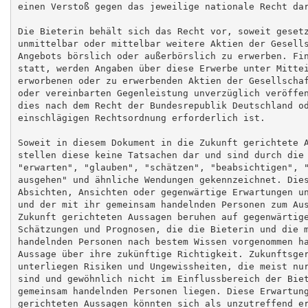
einen Verstoß gegen das jeweilige nationale Recht dar
Die Bieterin behält sich das Recht vor, soweit gesetz
unmittelbar oder mittelbar weitere Aktien der Gesells
Angebots börslich oder außerbörslich zu erwerben. Fin
statt, werden Angaben über diese Erwerbe unter Mittei
erworbenen oder zu erwerbenden Aktien der Gesellschaf
oder vereinbarten Gegenleistung unverzüglich veröffen
dies nach dem Recht der Bundesrepublik Deutschland od
einschlägigen Rechtsordnung erforderlich ist.

Soweit in diesem Dokument in die Zukunft gerichtete A
stellen diese keine Tatsachen dar und sind durch die 
"erwarten", "glauben", "schätzen", "beabsichtigen", "
ausgehen" und ähnliche Wendungen gekennzeichnet. Dies
Absichten, Ansichten oder gegenwärtige Erwartungen un
und der mit ihr gemeinsam handelnden Personen zum Aus
Zukunft gerichteten Aussagen beruhen auf gegenwärtige
Schätzungen und Prognosen, die die Bieterin und die m
handelnden Personen nach bestem Wissen vorgenommen ha
Aussage über ihre zukünftige Richtigkeit. Zukunftsger
unterliegen Risiken und Ungewissheiten, die meist nur
sind und gewöhnlich nicht im Einflussbereich der Biet
gemeinsam handelnden Personen liegen. Diese Erwartung
gerichteten Aussagen könnten sich als unzutreffend er