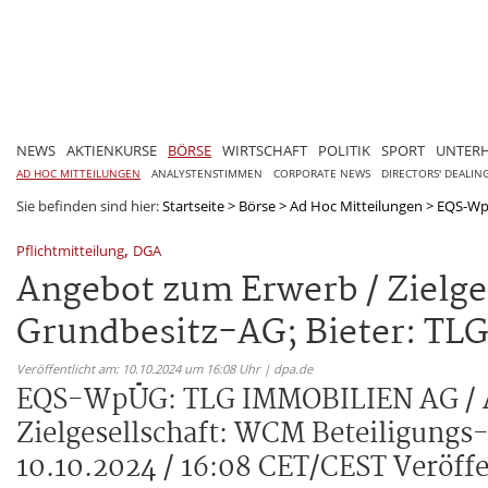
NEWS
AKTIENKURSE
BÖRSE
WIRTSCHAFT
POLITIK
SPORT
UNTER
AD HOC MITTEILUNGEN
ANALYSTENSTIMMEN
CORPORATE NEWS
DIRECTORS' DEALIN
Sie befinden sind hier:
Startseite
>
Börse
>
Ad Hoc Mitteilungen
>
EQS-WpÜ
,
Pflichtmitteilung
DGA
Angebot zum Erwerb / Zielge
Grundbesitz-AG; Bieter: T
Veröffentlicht am: 10.10.2024 um 16:08 Uhr | dpa.de
EQS-WpÜG: TLG IMMOBILIEN AG / A
Zielgesellschaft: WCM Beteiligung
10.10.2024 / 16:08 CET/CEST Veröff