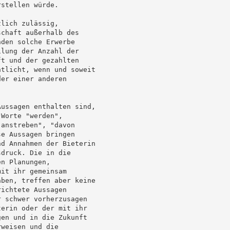
stellen würde.

lich zulässig,

chaft außerhalb des

den solche Erwerbe

lung der Anzahl der

t und der gezahlten

tlicht, wenn und soweit

er einer anderen

ussagen enthalten sind,

Worte "werden",

anstreben", "davon

e Aussagen bringen

d Annahmen der Bieterin

druck. Die in die

n Planungen,

it ihr gemeinsam

ben, treffen aber keine

ichtete Aussagen

 schwer vorherzusagen

erin oder der mit ihr

en und in die Zukunft

weisen und die
