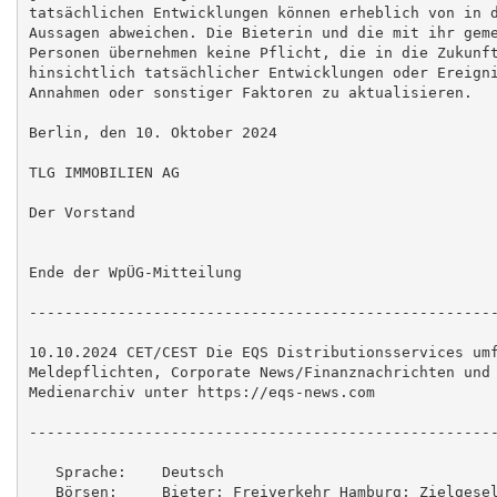
tatsächlichen Entwicklungen können erheblich von in d
Aussagen abweichen. Die Bieterin und die mit ihr geme
Personen übernehmen keine Pflicht, die in die Zukunft
hinsichtlich tatsächlicher Entwicklungen oder Ereigni
Annahmen oder sonstiger Faktoren zu aktualisieren.

Berlin, den 10. Oktober 2024

TLG IMMOBILIEN AG

Der Vorstand

Ende der WpÜG-Mitteilung

-----------------------------------------------------
10.10.2024 CET/CEST Die EQS Distributionsservices umf
Meldepflichten, Corporate News/Finanznachrichten und 
Medienarchiv unter https://eqs-news.com

-----------------------------------------------------
   Sprache:    Deutsch

   Börsen:     Bieter: Freiverkehr Hamburg; Zielgesel