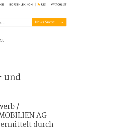
OGS
BÖRSENLEXIKON
RSS
WATCHLIST
Menü ein-/ausblenden
News Suche
GE
- und
erb /
IMMOBILIEN AG
ermittelt durch