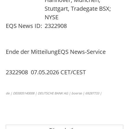
Stuttgart, Tradegate BSX;
NYSE
EQS News ID:
2322908
Ende der Mitteilung
EQS News-Service
2322908 07.05.2026 CET/CEST
de | DE0005140008 | DEUTSCHE BANK AG | boerse | 69287733 |