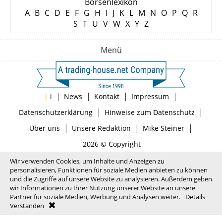
Börsenlexikon
A
B
C
D
E
F
G
H
I
J
K
L
M
N
O
P
Q
R
S
T
U
V
W
X
Y
Z
Menü
|
|
|
|
|
i
News
Kontakt
Impressum
|
|
Datenschutzerklärung
Hinweise zum Datenschutz
|
|
|
Über uns
Unsere Redaktion
Mike Steiner
2026 © Copyright
Wir verwenden Cookies, um Inhalte und Anzeigen zu
personalisieren, Funktionen für soziale Medien anbieten zu können
und die Zugriffe auf unsere Website zu analysieren. Außerdem geben
wir Informationen zu Ihrer Nutzung unserer Website an unsere
Partner für soziale Medien, Werbung und Analysen weiter.
Details
Verstanden