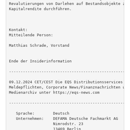
Revalutierungen von Darlehen auf Bestandsobjekte zur
Kapitalrendite durchführen.

Kontakt:

Mitteilende Person:

Matthias Schrade, Vorstand

Ende der Insiderinformation

----------------------------------------------------
09.12.2024 CET/CEST Die EQS Distributionsservices um
Meldepflichten, Corporate News/Finanznachrichten und
Medienarchiv unter https://eqs-news.com

----------------------------------------------------
   Sprache:        Deutsch

   Unternehmen:    DEFAMA Deutsche Fachmarkt AG

                   Nimrodstr. 23

                   13469 Berlin
