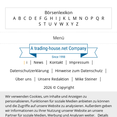
Börsenlexikon
A
B
C
D
E
F
G
H
I
J
K
L
M
N
O
P
Q
R
S
T
U
V
W
X
Y
Z
Menü
|
|
|
|
|
i
News
Kontakt
Impressum
|
|
Datenschutzerklärung
Hinweise zum Datenschutz
|
|
|
Über uns
Unsere Redaktion
Mike Steiner
2026 © Copyright
Wir verwenden Cookies, um Inhalte und Anzeigen zu
personalisieren, Funktionen für soziale Medien anbieten zu können
und die Zugriffe auf unsere Website zu analysieren. Außerdem geben
wir Informationen zu Ihrer Nutzung unserer Website an unsere
Partner für soziale Medien, Werbung und Analysen weiter.
Details