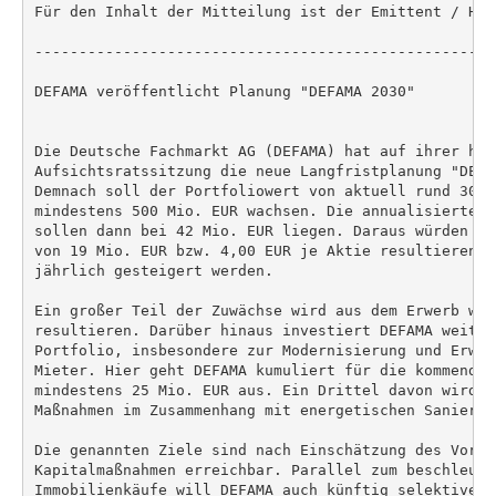
Für den Inhalt der Mitteilung ist der Emittent / Her
----------------------------------------------------
DEFAMA veröffentlicht Planung "DEFAMA 2030"

Die Deutsche Fachmarkt AG (DEFAMA) hat auf ihrer heut
Aufsichtsratssitzung die neue Langfristplanung "DEFA
Demnach soll der Portfoliowert von aktuell rund 300 
mindestens 500 Mio. EUR wachsen. Die annualisierten 
sollen dann bei 42 Mio. EUR liegen. Daraus würden Fu
von 19 Mio. EUR bzw. 4,00 EUR je Aktie resultieren. 
jährlich gesteigert werden.

Ein großer Teil der Zuwächse wird aus dem Erwerb wei
resultieren. Darüber hinaus investiert DEFAMA weiter
Portfolio, insbesondere zur Modernisierung und Erwei
Mieter. Hier geht DEFAMA kumuliert für die kommenden
mindestens 25 Mio. EUR aus. Ein Drittel davon wird v
Maßnahmen im Zusammenhang mit energetischen Sanierun
Die genannten Ziele sind nach Einschätzung des Vorsta
Kapitalmaßnahmen erreichbar. Parallel zum beschleuni
Immobilienkäufe will DEFAMA auch künftig selektive Ve