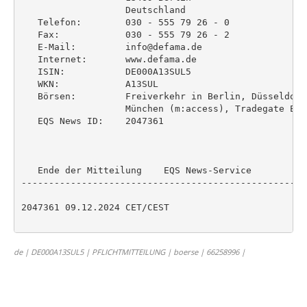
                   Deutschland

   Telefon:        030 - 555 79 26 - 0

   Fax:            030 - 555 79 26 - 2

   E-Mail:         info@defama.de

   Internet:       www.defama.de

   ISIN:           DE000A13SUL5

   WKN:            A13SUL

   Börsen:         Freiverkehr in Berlin, Düsseldorf
                   München (m:access), Tradegate Exch
   EQS News ID:    2047361

   Ende der Mitteilung    EQS News-Service

----------------------------------------------------
2047361 09.12.2024 CET/CEST

de | DE000A13SUL5 | PFLICHTMITTEILUNG | boerse | 66258996 |