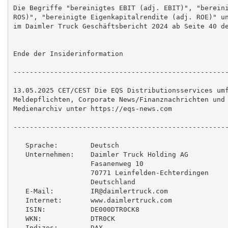
Die Begriffe "bereinigtes EBIT (adj. EBIT)", "bereini
ROS)", "bereinigte Eigenkapitalrendite (adj. ROE)" un
im Daimler Truck Geschäftsbericht 2024 ab Seite 40 de
Ende der Insiderinformation

-----------------------------------------------------
13.05.2025 CET/CEST Die EQS Distributionsservices umf
Meldepflichten, Corporate News/Finanznachrichten und 
Medienarchiv unter https://eqs-news.com

-----------------------------------------------------
   Sprache:        Deutsch

   Unternehmen:    Daimler Truck Holding AG

                   Fasanenweg 10

                   70771 Leinfelden-Echterdingen

                   Deutschland

   E-Mail:         IR@daimlertruck.com

   Internet:       www.daimlertruck.com

   ISIN:           DE000DTR0CK8

   WKN:            DTR0CK

   Indizes:        DAX
