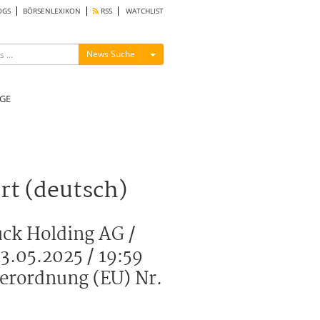
OGS
BÖRSENLEXIKON
RSS
WATCHLIST
Menü ein-/ausblenden
News Suche
GE
rt (deutsch)
uck Holding AG /
3.05.2025 / 19:59
Verordnung (EU) Nr.