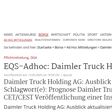
NEWS
AKTIENKURSE
BÖRSE
WIRTSCHAFT
POLITIK
SPORT
UNTER
AD HOC MITTEILUNGEN
ANALYSTENSTIMMEN
CORPORATE NEWS
DIRECTORS' DEALIN
Sie befinden sind hier:
Startseite
>
Börse
>
Ad Hoc Mitteilungen
>
Daimler 
,
Pflichtmitteilung
DGA
EQS-Adhoc: Daimler Truck Ho
Veröffentlicht am: 13.05.2025 um 19:59 Uhr | dpa.de
Daimler Truck Holding AG: Ausblick
Schlagwort(e): Prognose Daimler Truc
CET/CEST Veröffentlichung einer Ins
Daimler Truck Holding AG: Ausblick aktualisier