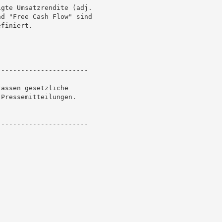
gte Umsatzrendite (adj.

d "Free Cash Flow" sind

finiert.

----------------------

assen gesetzliche

Pressemitteilungen.

----------------------
