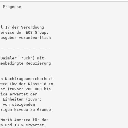
 Prognose

l 17 der Verordnung

ervice der EQS Group.

usgeber verantwortlich.

----------------------

Daimler Truck") mit

enbedingte Reduzierung

n Nachfrageunsicherheit

ere Lkw der Klasse 8 in

st (zuvor: 280.000 bis

ica erwartet der

 Einheiten (zuvor:

 von steigendem

rigem Niveau zu Grunde.

North America für das

% und 13 % erwartet,
