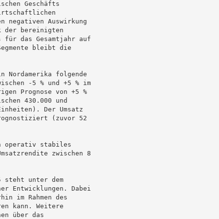
schen Geschäfts

rtschaftlichen

n negativen Auswirkung

 der bereinigten

 für das Gesamtjahr auf

egmente bleibt die

n Nordamerika folgende

ischen -5 % und +5 % im

igen Prognose von +5 %

schen 430.000 und

inheiten). Der Umsatz

ognostiziert (zuvor 52

 operativ stabiles

msatzrendite zwischen 8

 steht unter dem

er Entwicklungen. Dabei

hin im Rahmen des

en kann. Weitere

en über das
