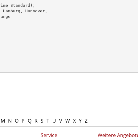
ime Standard);

 Hamburg, Hannover,

ange

----------------------

M
N
O
P
Q
R
S
T
U
V
W
X
Y
Z
Service
Weitere Angebot