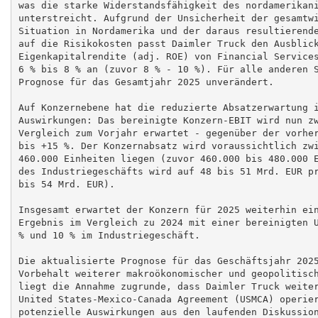
was die starke Widerstandsfähigkeit des nordamerikani
unterstreicht. Aufgrund der Unsicherheit der gesamtwi
Situation in Nordamerika und der daraus resultierende
auf die Risikokosten passt Daimler Truck den Ausblick
Eigenkapitalrendite (adj. ROE) von Financial Services
6 % bis 8 % an (zuvor 8 % - 10 %). Für alle anderen S
Prognose für das Gesamtjahr 2025 unverändert.

Auf Konzernebene hat die reduzierte Absatzerwartung i
Auswirkungen: Das bereinigte Konzern-EBIT wird nun zw
Vergleich zum Vorjahr erwartet - gegenüber der vorher
bis +15 %. Der Konzernabsatz wird voraussichtlich zwi
460.000 Einheiten liegen (zuvor 460.000 bis 480.000 E
des Industriegeschäfts wird auf 48 bis 51 Mrd. EUR pr
bis 54 Mrd. EUR).

Insgesamt erwartet der Konzern für 2025 weiterhin ein
Ergebnis im Vergleich zu 2024 mit einer bereinigten U
% und 10 % im Industriegeschäft.

Die aktualisierte Prognose für das Geschäftsjahr 2025
Vorbehalt weiterer makroökonomischer und geopolitisch
liegt die Annahme zugrunde, dass Daimler Truck weiter
United States-Mexico-Canada Agreement (USMCA) operier
potenzielle Auswirkungen aus den laufenden Diskussion