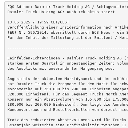
EQS-Ad-hoc: Daimler Truck Holding AG / Schlagwort(e):
Daimler Truck Holding AG: Ausblick aktualisiert

13.05.2025 / 19:59 CET/CEST

Veröffentlichung einer Insiderinformation nach Artike
(EU) Nr. 596/2014, übermittelt durch EQS News - ein S
Für den Inhalt der Mitteilung ist der Emittent / Hera
-----------------------------------------------------
Leinfelden-Echterdingen - Daimler Truck Holding AG ("
starkem ersten Quartal in unbeständigen Zeiten; volum
des Ausblicks mit unveränderter Margenprognose.

Angesichts der aktuellen Marktdynamik und der erhöhte
hat Daimler Truck die Prognose für den Markt für schw
Nordamerika auf 260.000 bis 290.000 Einheiten angepas
320.000 Einheiten). Für das Segment Trucks North Amer
Konzern nun ein Absatzvolumen von 155.000 bis 175.000
180.000 bis 200.000 Einheiten). Dem liegt die Annahme
Kundenvertrauen und Bestellverhalten von derzeit nied
Trotz des reduzierten Absatzvolumens wird für Trucks 
Gesamtjahr weiterhin eine Profitabilität zwischen 11 