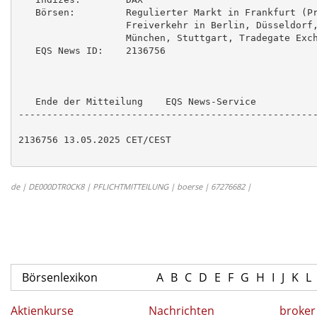
   Börsen:         Regulierter Markt in Frankfurt (Pr
                   Freiverkehr in Berlin, Düsseldorf,
                   München, Stuttgart, Tradegate Exch
   EQS News ID:    2136756

   Ende der Mitteilung    EQS News-Service

-----------------------------------------------------
2136756 13.05.2025 CET/CEST

de | DE000DTR0CK8 | PFLICHTMITTEILUNG | boerse | 67276682 |
Börsenlexikon
A
B
C
D
E
F
G
H
I
J
K
L
Aktienkurse
Nachrichten
broker