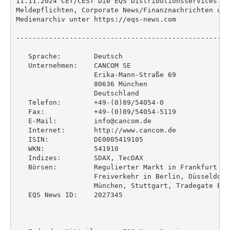
11.11.2024 CET/CEST Die EQS Distributionsservices um
Meldepflichten, Corporate News/Finanznachrichten und
Medienarchiv unter https://eqs-news.com

----------------------------------------------------
   Sprache:        Deutsch

   Unternehmen:    CANCOM SE

                   Erika-Mann-Straße 69

                   80636 München

                   Deutschland

   Telefon:        +49-(0)89/54054-0

   Fax:            +49-(0)89/54054-5119

   E-Mail:         info@cancom.de

   Internet:       http://www.cancom.de

   ISIN:           DE0005419105

   WKN:            541910

   Indizes:        SDAX, TecDAX

   Börsen:         Regulierter Markt in Frankfurt (P
                   Freiverkehr in Berlin, Düsseldorf
                   München, Stuttgart, Tradegate Exch
   EQS News ID:    2027345
