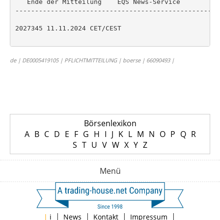
   Ende der Mitteilung    EQS News-Service

----------------------------------------------------
2027345 11.11.2024 CET/CEST

de | DE0005419105 | PFLICHTMITTEILUNG | boerse | 66090493 |
Börsenlexikon
A
B
C
D
E
F
G
H
I
J
K
L
M
N
O
P
Q
R
S
T
U
V
W
X
Y
Z
Menü
|
|
|
|
|
i
News
Kontakt
Impressum