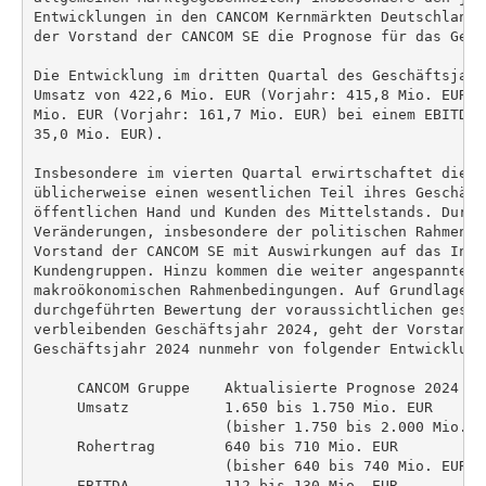
Entwicklungen in den CANCOM Kernmärkten Deutschland 
der Vorstand der CANCOM SE die Prognose für das Gesc
Die Entwicklung im dritten Quartal des Geschäftsjahr
Umsatz von 422,6 Mio. EUR (Vorjahr: 415,8 Mio. EUR),
Mio. EUR (Vorjahr: 161,7 Mio. EUR) bei einem EBITDA 
35,0 Mio. EUR).

Insbesondere im vierten Quartal erwirtschaftet die CA
üblicherweise einen wesentlichen Teil ihres Geschäft
öffentlichen Hand und Kunden des Mittelstands. Durch
Veränderungen, insbesondere der politischen Rahmenbe
Vorstand der CANCOM SE mit Auswirkungen auf das Inve
Kundengruppen. Hinzu kommen die weiter angespannten 
makroökonomischen Rahmenbedingungen. Auf Grundlage ei
durchgeführten Bewertung der voraussichtlichen gesch
verbleibenden Geschäftsjahr 2024, geht der Vorstand 
Geschäftsjahr 2024 nunmehr von folgender Entwicklung 
     CANCOM Gruppe    Aktualisierte Prognose 2024

     Umsatz           1.650 bis 1.750 Mio. EUR

                      (bisher 1.750 bis 2.000 Mio. EU
     Rohertrag        640 bis 710 Mio. EUR

                      (bisher 640 bis 740 Mio. EUR)

     EBITDA           112 bis 130 Mio. EUR
