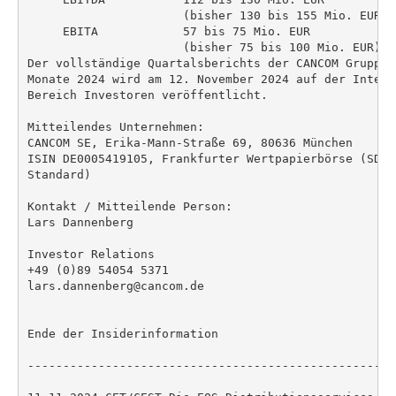
                      (bisher 130 bis 155 Mio. EUR)

     EBITA            57 bis 75 Mio. EUR

                      (bisher 75 bis 100 Mio. EUR)

Der vollständige Quartalsberichts der CANCOM Gruppe 
Monate 2024 wird am 12. November 2024 auf der Intern
Bereich Investoren veröffentlicht.

Mitteilendes Unternehmen:

CANCOM SE, Erika-Mann-Straße 69, 80636 München

ISIN DE0005419105, Frankfurter Wertpapierbörse (SDAX
Standard)

Kontakt / Mitteilende Person:

Lars Dannenberg

Investor Relations

+49 (0)89 54054 5371

lars.dannenberg@cancom.de

Ende der Insiderinformation

----------------------------------------------------