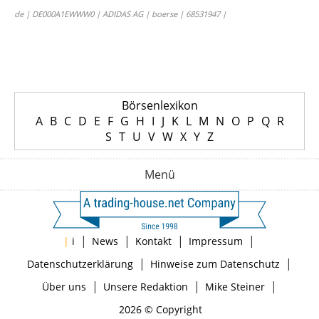
de | DE000A1EWWW0 | ADIDAS AG | boerse | 68531947 |
Börsenlexikon
A
B
C
D
E
F
G
H
I
J
K
L
M
N
O
P
Q
R
S
T
U
V
W
X
Y
Z
Menü
|
|
|
|
|
i
News
Kontakt
Impressum
|
|
Datenschutzerklärung
Hinweise zum Datenschutz
|
|
|
Über uns
Unsere Redaktion
Mike Steiner
2026 © Copyright