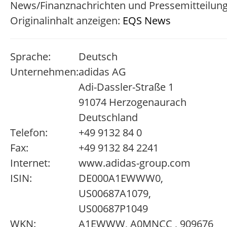
News/Finanznachrichten und Pressemitteilun
Originalinhalt anzeigen:
EQS News
Sprache:
Deutsch
Unternehmen:
adidas AG
Adi-Dassler-Straße 1
91074 Herzogenaurach
Deutschland
Telefon:
+49 9132 84 0
Fax:
+49 9132 84 2241
Internet:
www.adidas-group.com
ISIN:
DE000A1EWWW0,
US00687A1079,
US00687P1049
WKN:
A1EWWW, A0MNCC , 909676