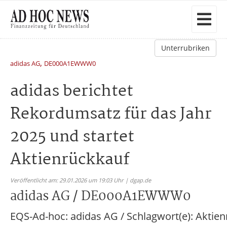
Unterrubriken
,
adidas AG
DE000A1EWWW0
adidas berichtet
Rekordumsatz für das Jahr
2025 und startet
Aktienrückkauf
Veröffentlicht am: 29.01.2026 um 19:03 Uhr | dgap.de
adidas AG / DE000A1EWWW0
EQS-Ad-hoc: adidas AG / Schlagwort(e): Aktie