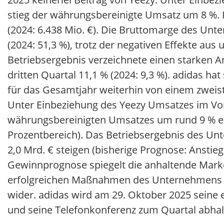
stieg der währungsbereinigte Umsatz um 8 %. In
(2024: 6.438 Mio. €). Die Bruttomarge des Unt
(2024: 51,3 %), trotz der negativen Effekte a
Betriebsergebnis verzeichnete einen starken An
dritten Quartal 11,1 % (2024: 9,3 %). adidas 
für das Gesamtjahr weiterhin von einem zweis
Unter Einbeziehung des Yeezy Umsatzes im Vorj
währungsbereinigten Umsatzes um rund 9 % erw
Prozentbereich). Das Betriebsergebnis des Un
2,0 Mrd. € steigen (bisherige Prognose: Anstie
Gewinnprognose spiegelt die anhaltende Marke
erfolgreichen Maßnahmen des Unternehmens z
wider. adidas wird am 29. Oktober 2025 seine e
und seine Telefonkonferenz zum Quartal abha