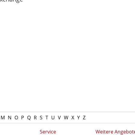
M
N
O
P
Q
R
S
T
U
V
W
X
Y
Z
Service
Weitere Angebot