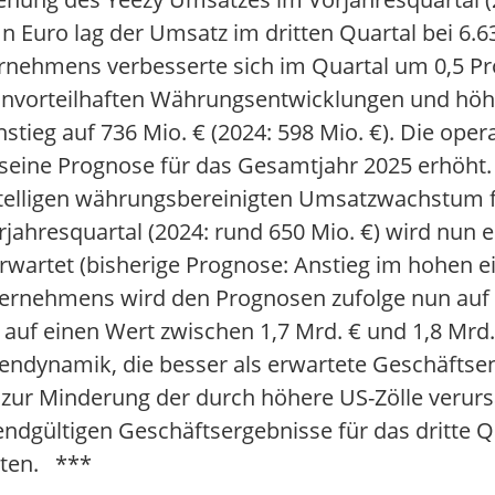
 Euro lag der Umsatz im dritten Quartal bei 6.6
ernehmens verbesserte sich im Quartal um 0,5 P
us unvorteilhaften Währungsentwicklungen und höh
stieg auf 736 Mio. € (2024: 598 Mio. €). Die oper
hat seine Prognose für das Gesamtjahr 2025 erhö
telligen währungsbereinigten Umsatzwachstum f
ahresquartal (2024: rund 650 Mio. €) wird nun e
artet (bisherige Prognose: Anstieg im hohen ei
ternehmens wird den Prognosen zufolge nun auf 
g auf einen Wert zwischen 1,7 Mrd. € und 1,8 Mrd
ndynamik, die besser als erwartete Geschäftse
ur Minderung der durch höhere US-Zölle verurs
ndgültigen Geschäftsergebnisse für das dritte Q
lten. ***