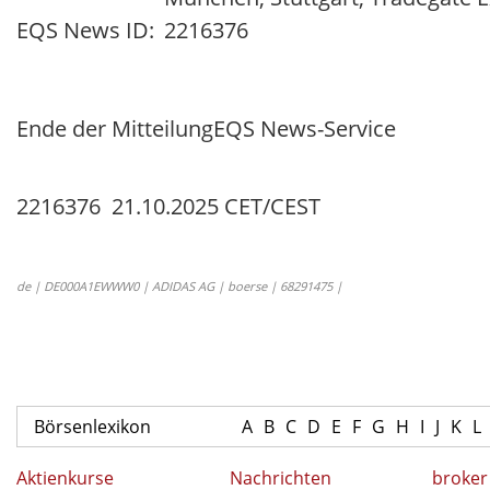
EQS News ID:
2216376
Ende der Mitteilung
EQS News-Service
2216376 21.10.2025 CET/CEST
de | DE000A1EWWW0 | ADIDAS AG | boerse | 68291475 |
Börsenlexikon
A
B
C
D
E
F
G
H
I
J
K
L
Aktienkurse
Nachrichten
broker