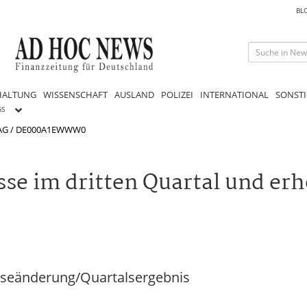
BL
HALTUNG
WISSENSCHAFT
AUSLAND
POLIZEI
INTERNATIONAL
SONSTI
GS
 AG / DE000A1EWWW0
isse im dritten Quartal und er
noseänderung/Quartalsergebnis