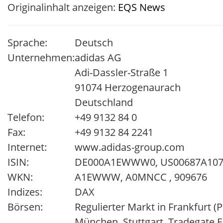
Originalinhalt anzeigen:
EQS News
Sprache:
Deutsch
Unternehmen:
adidas AG
Adi-Dassler-Straße 1
91074 Herzogenaurach
Deutschland
Telefon:
+49 9132 84 0
Fax:
+49 9132 84 2241
Internet:
www.adidas-group.com
ISIN:
DE000A1EWWW0, US00687A1079
WKN:
A1EWWW, A0MNCC , 909676
Indizes:
DAX
Börsen:
Regulierter Markt in Frankfurt (
München, Stuttgart, Tradegate 