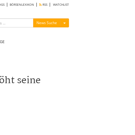
OGS
BÖRSENLEXIKON
RSS
WATCHLIST
Menü ein-/ausblenden
News Suche
GE
höht seine