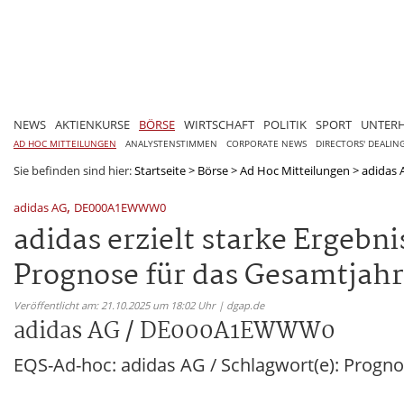
NEWS
AKTIENKURSE
BÖRSE
WIRTSCHAFT
POLITIK
SPORT
UNTER
AD HOC MITTEILUNGEN
ANALYSTENSTIMMEN
CORPORATE NEWS
DIRECTORS' DEALIN
Sie befinden sind hier:
Startseite
>
Börse
>
Ad Hoc Mitteilungen
>
adidas
,
adidas AG
DE000A1EWWW0
adidas erzielt starke Ergebn
Prognose für das Gesamtjahr
Veröffentlicht am: 21.10.2025 um 18:02 Uhr | dgap.de
adidas AG / DE000A1EWWW0
EQS-Ad-hoc: adidas AG / Schlagwort(e): Prog