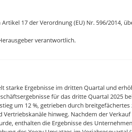
 Artikel 17 der Verordnung (EU) Nr. 596/2014, üb
/ Herausgeber verantwortlich.
lt starke Ergebnisse im dritten Quartal und erhö
schäftsergebnisse für das dritte Quartal 2025 b
tieg um 12 %, getrieben durch breitgefächertes
d Vertriebskanäle hinweg. Nachdem der Verkauf 
rde, enthalten die Ergebnisse des Unternehmens
iehung des Yeezy Umsatzes im Vorjahresquartal (