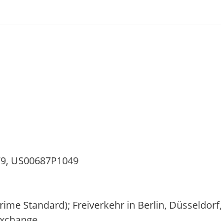
, US00687P1049
Prime Standard); Freiverkehr in Berlin, Düsseldo
Exchange