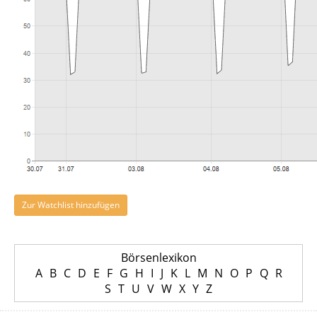
Zur Watchlist hinzufügen
Börsenlexikon
A
B
C
D
E
F
G
H
I
J
K
L
M
N
O
P
Q
R
S
T
U
V
W
X
Y
Z