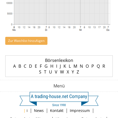
Zur Watchlist hinzufügen
Börsenlexikon
A
B
C
D
E
F
G
H
I
J
K
L
M
N
O
P
Q
R
S
T
U
V
W
X
Y
Z
Menü
|
|
|
|
|
i
News
Kontakt
Impressum