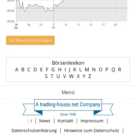
Zur Watchlist hinzufügen
Börsenlexikon
A
B
C
D
E
F
G
H
I
J
K
L
M
N
O
P
Q
R
S
T
U
V
W
X
Y
Z
Menü
|
|
|
|
|
i
News
Kontakt
Impressum
|
|
Datenschutzerklärung
Hinweise zum Datenschutz