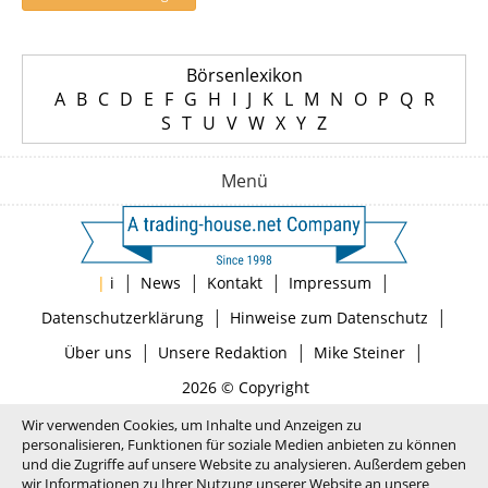
Börsenlexikon
A
B
C
D
E
F
G
H
I
J
K
L
M
N
O
P
Q
R
S
T
U
V
W
X
Y
Z
Menü
|
|
|
|
|
i
News
Kontakt
Impressum
|
|
Datenschutzerklärung
Hinweise zum Datenschutz
|
|
|
Über uns
Unsere Redaktion
Mike Steiner
2026 © Copyright
Wir verwenden Cookies, um Inhalte und Anzeigen zu
personalisieren, Funktionen für soziale Medien anbieten zu können
und die Zugriffe auf unsere Website zu analysieren. Außerdem geben
wir Informationen zu Ihrer Nutzung unserer Website an unsere