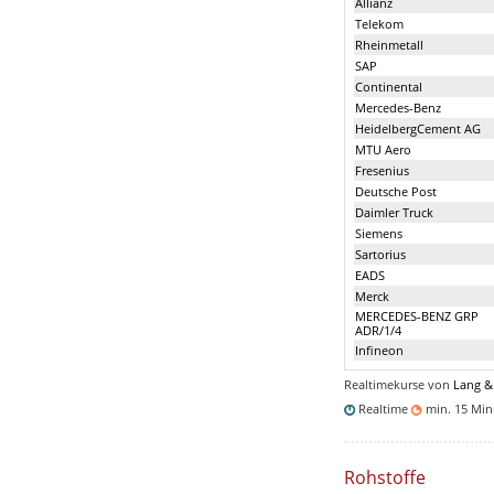
Allianz
Telekom
Rheinmetall
SAP
Continental
Mercedes-Benz
HeidelbergCement AG
MTU Aero
Fresenius
Deutsche Post
Daimler Truck
Siemens
Sartorius
EADS
Merck
MERCEDES-BENZ GRP
ADR/1/4
Infineon
Realtimekurse von
Lang &
Realtime
min. 15 Mi
Rohstoffe