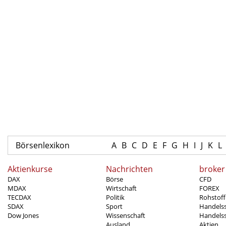
Börsenlexikon
A
B
C
D
E
F
G
H
I
J
K
L
Aktienkurse
Nachrichten
broker
DAX
Börse
CFD
MDAX
Wirtschaft
FOREX
TECDAX
Politik
Rohstoff
SDAX
Sport
Handels
Dow Jones
Wissenschaft
Handelss
Ausland
Aktien