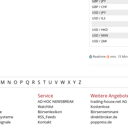
GBP / JPY
GBP / CHF
USD / JPY
USD / ILS
USD / HKD
USD / MXN
USD / ZAR
Realtime
min. 15 Mi
M
N
O
P
Q
R
S
T
U
V
W
X
Y
Z
Service
Weitere Angebot
AD HOC NEWSBREAK
trading-house.net AG
Watchlist
Kostenlose
e
Börsenlexikon
Börsenseminare
systeme
RSS_Feeds
direktbroker.de
ignale
Kontakt
poppress.de