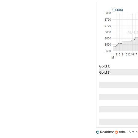
Gold €
Gold $
Realtime
min. 15 Mi