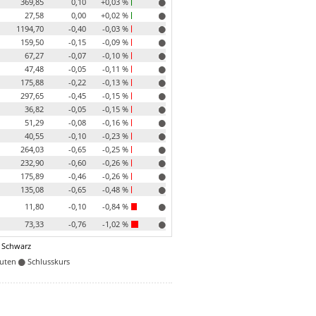
369,85
0,10
+0,03 %
27,58
0,00
+0,02 %
1194,70
-0,40
-0,03 %
159,50
-0,15
-0,09 %
67,27
-0,07
-0,10 %
47,48
-0,05
-0,11 %
175,88
-0,22
-0,13 %
297,65
-0,45
-0,15 %
36,82
-0,05
-0,15 %
51,29
-0,08
-0,16 %
40,55
-0,10
-0,23 %
264,03
-0,65
-0,25 %
232,90
-0,60
-0,26 %
175,89
-0,46
-0,26 %
135,08
-0,65
-0,48 %
11,80
-0,10
-0,84 %
73,33
-0,76
-1,02 %
 Schwarz
nuten
Schlusskurs