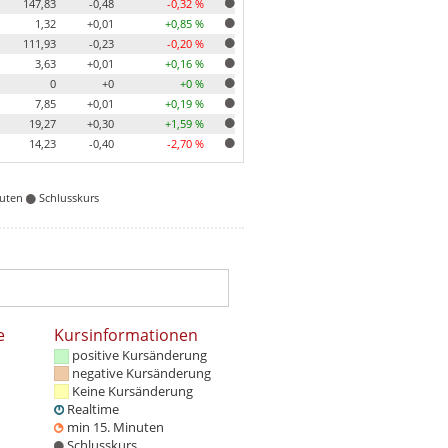
147,83
-0,48
-0,32 %
1,32
+0,01
+0,85 %
111,93
-0,23
-0,20 %
3,63
+0,01
+0,16 %
0
+0
+0 %
7,85
+0,01
+0,19 %
19,27
+0,30
+1,59 %
14,23
-0,40
-2,70 %
nuten
Schlusskurs
e
Kursinformationen
positive Kursänderung
negative Kursänderung
Keine Kursänderung
Realtime
min 15. Minuten
Schlusskurs