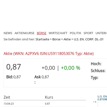
NEWS
AKTIENKURSE
BÖRSE
WIRTSCHAFT
POLITIK
SPORT
UNTER
Sie befinden sind hier:
Startseite
>
Börse
>
Aktie
>
U,S. EN. CORP. DL-,01
Aktie (WKN: A2PXV6 ISIN:US9118053076 Typ: Aktie)
Hoch:
0,87
+0,00
|
+0,00 %
Schluss:
Bid:
0,87
Ask
0,87
Typ:
:
Zeit
Kurs
13:04:23
0.87