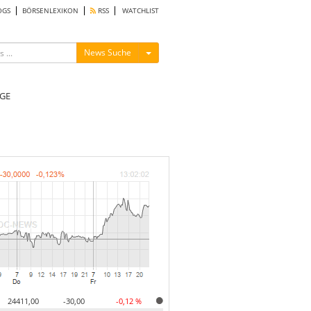
OGS
BÖRSENLEXIKON
RSS
WATCHLIST
Menü ein-/ausblenden
News Suche
GE
24411,00
-30,00
-0,12 %