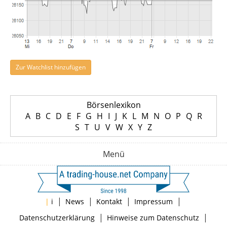
Zur Watchlist hinzufügen
Börsenlexikon
A
B
C
D
E
F
G
H
I
J
K
L
M
N
O
P
Q
R
S
T
U
V
W
X
Y
Z
Menü
|
|
|
|
|
i
News
Kontakt
Impressum
|
|
Datenschutzerklärung
Hinweise zum Datenschutz