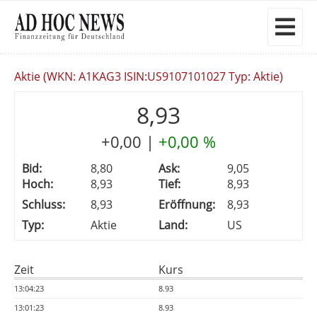
Aktie (WKN: A1KAG3 ISIN:US9107101027 Typ: Aktie)
8,93
+0,00
|
+0,00 %
Bid:
8,80
Ask:
9,05
Hoch:
8,93
Tief:
8,93
Schluss:
8,93
Eröffnung:
8,93
Typ:
Aktie
Land:
US
Zeit
Kurs
13:04:23
8.93
13:01:23
8.93