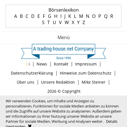
Börsenlexikon
A
B
C
D
E
F
G
H
I
J
K
L
M
N
O
P
Q
R
S
T
U
V
W
X
Y
Z
Menü
|
|
|
|
|
i
News
Kontakt
Impressum
|
|
Datenschutzerklärung
Hinweise zum Datenschutz
|
|
|
Über uns
Unsere Redaktion
Mike Steiner
2026 © Copyright
Wir verwenden Cookies, um Inhalte und Anzeigen zu
personalisieren, Funktionen für soziale Medien anbieten zu können
und die Zugriffe auf unsere Website zu analysieren. Außerdem geben
wir Informationen zu Ihrer Nutzung unserer Website an unsere
Partner für soziale Medien, Werbung und Analysen weiter.
Details
Verstanden