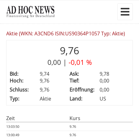
Aktie (WKN: A3CND6 ISIN:US90364P1057 Typ: Aktie)
9,76
0,00
|
-0,01 %
Bid:
9,74
Ask:
9,78
Hoch:
9,76
Tief:
0,00
Schluss:
9,76
Eröffnung:
0,00
Typ:
Aktie
Land:
US
Zeit
Kurs
13:03:50
9.76
13:00:49
9.76