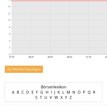
Zur Watchlist hinzufügen
Börsenlexikon
A
B
C
D
E
F
G
H
I
J
K
L
M
N
O
P
Q
R
S
T
U
V
W
X
Y
Z