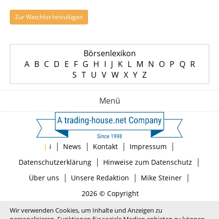
Zur Watchlist hinzufügen
Börsenlexikon
A
B
C
D
E
F
G
H
I
J
K
L
M
N
O
P
Q
R
S
T
U
V
W
X
Y
Z
Menü
|
|
|
|
|
i
News
Kontakt
Impressum
|
|
Datenschutzerklärung
Hinweise zum Datenschutz
|
|
|
Über uns
Unsere Redaktion
Mike Steiner
2026 © Copyright
Wir verwenden Cookies, um Inhalte und Anzeigen zu