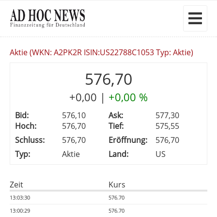
Aktie (WKN: A2PK2R ISIN:US22788C1053 Typ: Aktie)
576,70
+0,00
|
+0,00 %
Bid:
576,10
Ask:
577,30
Hoch:
576,70
Tief:
575,55
Schluss:
576,70
Eröffnung:
576,70
Typ:
Aktie
Land:
US
Zeit
Kurs
13:03:30
576.70
13:00:29
576.70