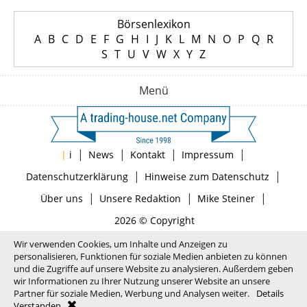
Börsenlexikon
A
B
C
D
E
F
G
H
I
J
K
L
M
N
O
P
Q
R
S
T
U
V
W
X
Y
Z
Menü
|
|
|
|
|
i
News
Kontakt
Impressum
|
|
Datenschutzerklärung
Hinweise zum Datenschutz
|
|
|
Über uns
Unsere Redaktion
Mike Steiner
2026 © Copyright
Wir verwenden Cookies, um Inhalte und Anzeigen zu
personalisieren, Funktionen für soziale Medien anbieten zu können
und die Zugriffe auf unsere Website zu analysieren. Außerdem geben
wir Informationen zu Ihrer Nutzung unserer Website an unsere
Partner für soziale Medien, Werbung und Analysen weiter.
Details
Verstanden