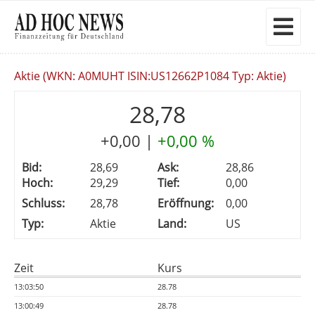
Aktie (WKN: A0MUHT ISIN:US12662P1084 Typ: Aktie)
28,78
+0,00
|
+0,00 %
Bid:
28,69
Ask:
28,86
Hoch:
29,29
Tief:
0,00
Schluss:
28,78
Eröffnung:
0,00
Typ:
Aktie
Land:
US
Zeit
Kurs
13:03:50
28.78
13:00:49
28.78