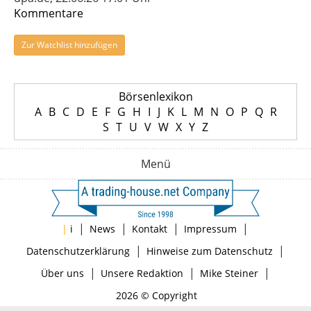
Kommentare
Zur Watchlist hinzufügen
Börsenlexikon
A
B
C
D
E
F
G
H
I
J
K
L
M
N
O
P
Q
R
S
T
U
V
W
X
Y
Z
Menü
|
|
|
|
|
i
News
Kontakt
Impressum
|
|
Datenschutzerklärung
Hinweise zum Datenschutz
|
|
|
Über uns
Unsere Redaktion
Mike Steiner
2026 © Copyright