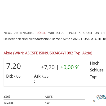
NEWS
AKTIENKURSE
BÖRSE
WIRTSCHAFT
POLITIK
SPORT
UNTER
Sie befinden sind hier:
Startseite
>
Börse
>
Aktie
>
ANGEL OAK MTG DL-,0
Aktie (WKN: A3CSFE ISIN:US03464Y1082 Typ: Aktie)
Hoch:
7,20
+7,20
|
+0,00 %
Schluss:
Bid:
7,05
Ask
7,35
Typ:
:
Zeit
Kurs
10:24:35
7.20