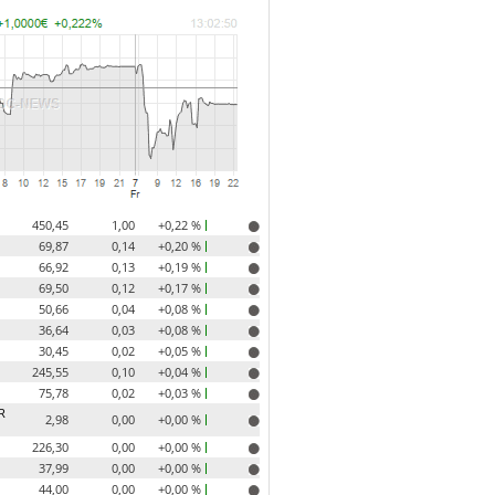
450,45
1,00
+0,22 %
69,87
0,14
+0,20 %
66,92
0,13
+0,19 %
69,50
0,12
+0,17 %
50,66
0,04
+0,08 %
36,64
0,03
+0,08 %
30,45
0,02
+0,05 %
245,55
0,10
+0,04 %
75,78
0,02
+0,03 %
R
2,98
0,00
+0,00 %
226,30
0,00
+0,00 %
37,99
0,00
+0,00 %
44,00
0,00
+0,00 %