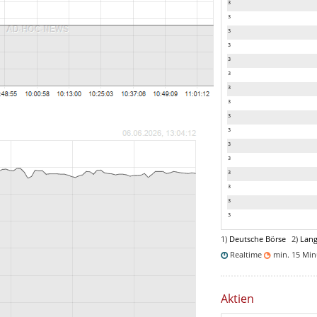
3
3
3
3
3
3
3
3
3
3
3
3
3
3
3
3
1)
Deutsche Börse
2)
Lang
Realtime
min. 15 Mi
Aktien