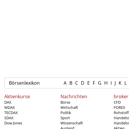
Börsenlexikon
A
B
C
D
E
F
G
H
I
J
K
L
Aktienkurse
Nachrichten
broker
DAX
Börse
CFD
MDAX
Wirtschaft
FOREX
TECDAX
Politik
Rohstoff
SDAX
Sport
Handels
Dow Jones
Wissenschaft
Handelss
Ausland
Aktien