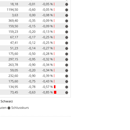
18,18
-0,01
-0,05 %
1194,50
-0,60
-0,05 %
3,63
0,00
-0,08 %
369,40
-0,35
-0,09 %
159,50
-0,15
-0,09 %
159,23
-0,20
-0,13 %
67,17
-0,17
-0,25 %
47,41
-0,12
-0,25 %
51,23
-0,14
-0,27 %
175,60
-0,50
-0,28 %
297,15
-0,95
-0,32 %
263,78
-0,90
-0,34 %
59,05
-0,20
-0,34 %
232,60
-0,90
-0,39 %
175,60
-0,75
-0,43 %
134,95
-0,78
-0,57 %
73,45
-0,63
-0,85 %
 Schwarz
nuten
Schlusskurs