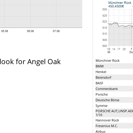
look for Angel Oak
Münchner Rück
BMW
Henkel
Beiersdorf
BASF
Commerzbank
Porsche
Deutsche Börse
Symrise
PORSCHE AUT,UNSP.AD
1/10
Hannover Rück
Fresenius M.C.
Airbus