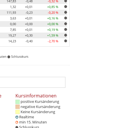
147,83
-0,48
-0,32 %
1,32
+0,01
+0,85 %
111,93
-0,23
-0,20 %
3,63
+0,01
+0,16 %
0,00
+0,00
+0,00 %
7,85
+0,01
+0,19 %
19,27
+0,30
+1,59 %
14,23
-0,40
-2,70 %
nuten
Schlusskurs
e
Kursinformationen
positive Kursänderung
negative Kursänderung
Keine Kursänderung
Realtime
min 15. Minuten
Schlusskurs