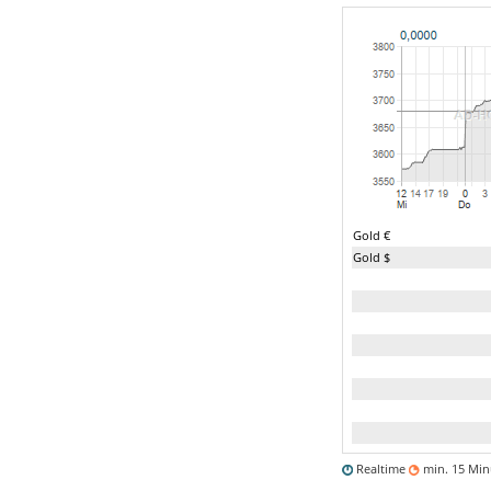
Gold €
Gold $
Realtime
min. 15 Mi