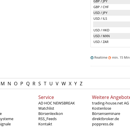
GBP / JPY
GBP / CHF
USD / JPY
USD / ILS
USD / HKD
USD / MXN
USD / ZAR
Realtime
min. 15 Mi
M
N
O
P
Q
R
S
T
U
V
W
X
Y
Z
Service
Weitere Angebot
AD HOC NEWSBREAK
trading-house.net AG
Watchlist
Kostenlose
e
Börsenlexikon
Börsenseminare
systeme
RSS_Feeds
direktbroker.de
ignale
Kontakt
poppress.de