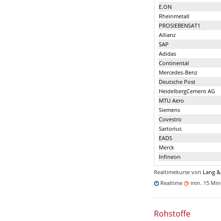
E.ON
Rheinmetall
PROSIEBENSAT1
Allianz
SAP
Adidas
Continental
Mercedes-Benz
Deutsche Post
HeidelbergCement AG
MTU Aero
Siemens
Covestro
Sartorius
EADS
Merck
Infineon
Realtimekurse von
Lang &
Realtime
min. 15 Mi
Rohstoffe