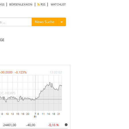
OGS
BÖRSENLEXIKON
RSS
WATCHLIST
Menü ein-/ausblenden
News Suche
GE
24401,00
-40,00
-0,16 %